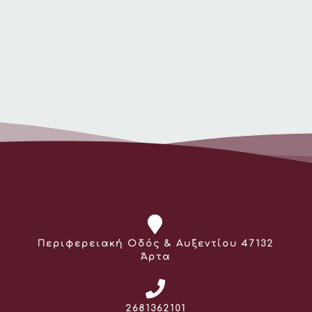
Διεύθυνση:
Περιφερειακή Οδός & Αυξεντίου 47132
Άρτα
Τηλέφωνο:
2681362101