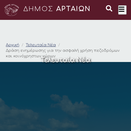
ΔΗΜΟΣ
ΑΡΤΑΙΩΝ
Δράση ενημέρωσης γ
Αρχική
Τελευταία Νέα
Δράση ενημέρωσης για την ασφαλή χρήση πεζοδρόμων
και κοινόχρηστων χώρων
Τελευταία Νέα