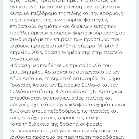
λίγες ημέρες πριν, στο Επιμελητήριο Άρτας, με
αντικείμενο την ασφαλή κίνηση των πεζών στον
κεντρικό πεζόδρομο της πόλης και την εφαρμογή
της απαγόρευσης κυκλοφορίας φορτηγών,
επιβατικών οχημάτων και δικύκλων εκτός των
προβλεπόμενων ωραρίων φορτοεκφόρτωσης, σε
συνδυασμό με την επιβολή των προστίμων που
ισχύουν, πραγματοποιήθηκε σήμερα, Μ.Τρίτη 7
Απριλίου 2026, δράση ενημέρωσης στην πλατεία
Μονοπωλίου.
Η δράση υλοποιήθηκε με πρωτοβουλία του
Επιμελητηρίου Άρτας και σε συνεργασία με τον
Δήμο Αρταίων, τη Δημοτική Αστυνομία, το Τμήμα
Τροχαίας Άρτας, τον Εμπορικό Σύλλογο και τον
Συλλόγου Εστίασης & Διασκέδασης Ν. Άρτας, και
απευθυνόταν σε επαγγελματίες, πολίτες και
οδηγούς σχετικά με την κυκλοφορία οχημάτων και
δικύκλων στους πεζοδρόμους, τις πλατείες και
τους κοινόχρηστους χώρους της πόλης.
Κατά τη διάρκεια της δράσης, οι φορείς
ενημέρωσαν τους οδηγούς για τον νόμο και τα
ισχύοντα πρόστιμα σε περίπτωση παραβάσεων.