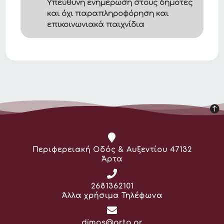
Υπεύθυνη ενημέρωση στους δημότες
και όχι παραπληροφόρηση και
επικοινωνιακά παιχνίδια
Διεύθυνση:
Περιφερειακή Οδός & Αυξεντίου 47132
Άρτα
Τηλέφωνο:
2681362101
Άλλα χρήσιμα Τηλέφωνα
Email:
dimos@arta.gr