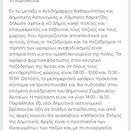
τη νομοθεσία.
Εν τω μεταξύ ο Αντιδήμαρχος Καθαριότητας και
Δημοτικής Αστυνομίας, κ. Λάμπρος Καρατζάς,
δήλωσε σχετικά: «Ο Δήμος καλεί πολίτες και
επαγγελματίες να σέβονται τους πεζούς και τους
χώρους που προορίζονται αποκλειστικά για
αυτούς, όπως οι πεζόδρομοι και τα πεζοδρόμια. Η
τήρηση των ωραρίων ανεφοδιασμού είναι
απαραίτητη για την ομαλή λειτουργία της πόλης. Τα
ωράρια φορτοεκφόρτωσης στον κεντρικό
πεζόδρομο της Άρτας και σε όλους τους
κοινόχρηστους χώρους είναι 08:00 – 10:00 και 13:30 –
15:00. Ωστόσο, το μεσημεριανό ωράριο πρόκειται
σύντομα να τροποποιηθεί και θα συζητηθεί στην
επόμενη συνεδρίαση του Δημοτικού Συμβουλίου
Αρταίων. Η πρόταση είναι να γίνει 14:00 – 16:30.
Παράλληλα, έξι νέοι δημοτικοί αστυνομικοί
βρίσκονται ήδη σε στάδιο εκπαίδευσης και από
τις αρχές Ιουνίου θα αναλάβουν καθήκοντα. Στόχος
της Δημοτικής Αρχής είναι η προστασία των
δικαιωμάτων των πεζών και, με τη συνεργασία