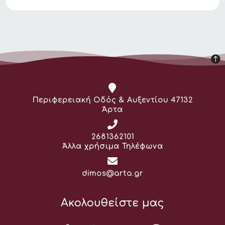
Διεύθυνση:
Περιφερειακή Οδός & Αυξεντίου 47132
Άρτα
Τηλέφωνο:
2681362101
Άλλα χρήσιμα Τηλέφωνα
Email:
dimos@arta.gr
Ακολουθείστε μας