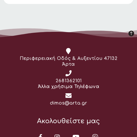
Διεύθυνση:
Περιφερειακή Οδός & Αυξεντίου 47132
Άρτα
Τηλέφωνο:
2681362101
Άλλα χρήσιμα Τηλέφωνα
Email:
dimos@arta.gr
Ακολουθείστε μας