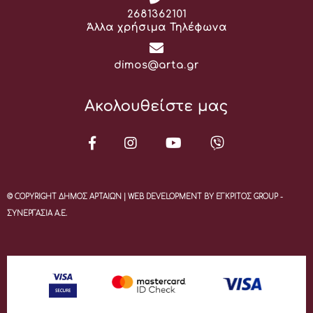
Τηλέφωνο:
2681362101
Άλλα χρήσιμα Τηλέφωνα
Email:
dimos@arta.gr
Ακολουθείστε μας
© COPYRIGHT ΔΗΜΟΣ ΑΡΤΑΙΩΝ | WEB DEVELOPMENT BY ΕΓΚΡΙΤΟΣ GROUP -
ΣΥΝΕΡΓΑΣΙΑ Α.Ε.