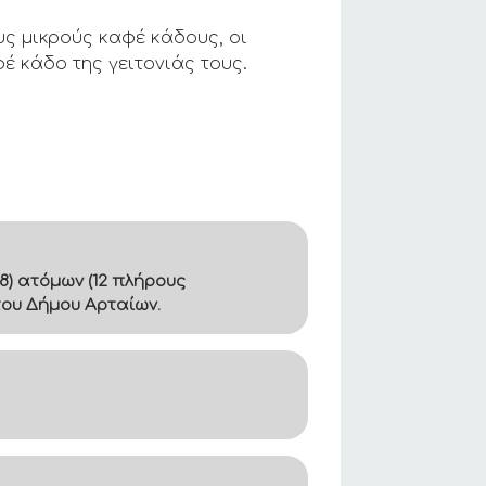
ς μικρούς καφέ κάδους, οι
έ κάδο της γειτονιάς τους.
8) ατόμων (12 πλήρους
του Δήμου Αρταίων.