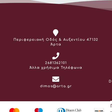
Διεύθυνση:
Περιφερειακή Οδός & Αυξεντίου 47132
Άρτα
Τηλέφωνο:
2681362101
Άλλα χρήσιμα Τηλέφωνα
D
Email:
dimos@arta.gr