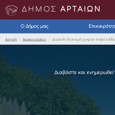
ΔΗΜΟΣ
ΑΡΤΑΙΩΝ
Ο Δήμος μας
Επικαιρότη
Δωρεάν διανομή μικρ
Αρχική
Ανακοινώσεις
Δωρεάν διανομή μικρών καφέ κάδων
Διαβάστε και ενημερωθείτ