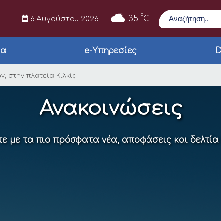
Αναζήτηση
°
35
C
6 Αυγούστου 2026
τα
e-Υπηρεσίες
D
ών καφέ κάδων, στην
, στην πλατεία Κιλκίς
Ανακοινώσεις
ε με τα πιο πρόσφατα νέα, αποφάσεις και δελτία