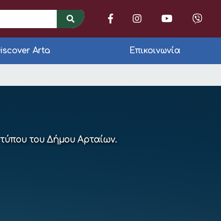
iscover Arta
Επικοινωνία
 πλατεία Κιλκίς
 τύπου του Δήμου Αρταίων.