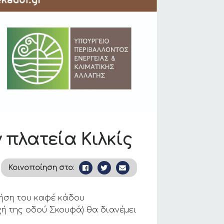
 πλατεία Κιλκίς
Κοινοποίηση στο:
ρήση του καφέ κάδου
ρχή της οδού Σκουφά) θα διανέμει