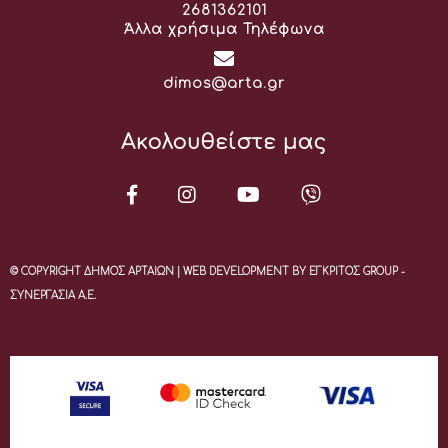
Τηλέφωνο:
2681362101
Άλλα χρήσιμα Τηλέφωνα
Email:
dimos@arta.gr
Ακολουθείστε μας
© COPYRIGHT ΔΗΜΟΣ ΑΡΤΑΙΩΝ | WEB DEVELOPMENT BY ΕΓΚΡΙΤΟΣ GROUP -
ΣΥΝΕΡΓΑΣΙΑ Α.Ε.