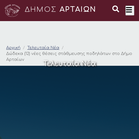
ΔΗΜΟΣ
ΑΡΤΑΙΩΝ
Δώδεκα (12) νέες θέ
Αρχική
Τελευταία Νέα
Δώδεκα (12) νέες θέσεις στάθμευσης ποδηλάτων στο Δήμο
Αρταίων
Τελευταία Νέα