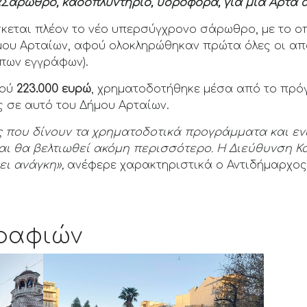
Σάρωθρο, καδοπλυντήριο, υδροφόρα, για μια Άρτα 
σκεται πλέον το νέο υπερσύγχρονο σάρωθρο, με το 
ου Αρταίων, αφού ολοκληρώθηκαν πρώτα όλες οι απ
ιπων εγγράφων).
μού
223.000 ευρώ
, χρηματοδοτήθηκε μέσα από το πρ
ς σε αυτό του Δήμου Αρταίων.
ες που δίνουν τα χρηματοδοτικά προγράμματα και εν
αι θα βελτιωθεί ακόμη περισσότερο.
Η Διεύθυνση Κ
ει ανάγκη»,
ανέφερε χαρακτηριστικά ο Αντιδήμαρχο
ραφιών