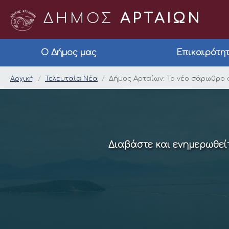
ΔΗΜΟΣ
ΑΡΤΑΙΩΝ
Ο Δήμος μας
Επικαιρότη
Δήμος Aρταίων: Το 
Αρχική
Τελευταία Νέα
Δήμος Aρταίων: Το νέο σάρωθρο
Διαβάστε και ενημερωθείτ