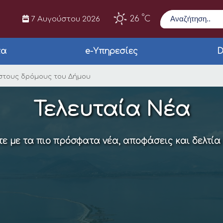
Αναζήτηση
°
26
C
7 Αυγούστου 2026
τα
e-Υπηρεσίες
D
νέο σάρωθρο στους δ
 στους δρόμους του Δήμου
Τελευταία Νέα
ε με τα πιο πρόσφατα νέα, αποφάσεις και δελτία