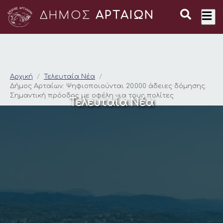
ΔΗΜΟΣ
ΑΡΤΑΙΩΝ
Δήμος Αρταίων: Ψηφι
Αρχική
Τελευταία Νέα
Δήμος Αρταίων: Ψηφιοποιούνται 20.000 άδειες δόμησης.
Σημαντική πρόοδος με οφέλη για τους πολίτες
Τελευταία Νέα