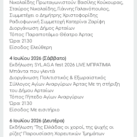
Νικολαΐδης Πρωταγωνιστούν: Βασίλης Κούκουρας,
Σταύρος Νικολαΐδης, Γιάννης Γαλανόπουλος,
Συμμετέχει ο Δημήτρης Χριστοφορίδης
Ραδιοφωνική Συμμετοχή Κατερίνα Ζαρίφη
Διοργάνωση: Δήμος Αρταίων
Τόπος: Παραποτάμιο Θέατρο Άρτας
Ώρα: 21.30
Είσοδος: Ελεύθερη
4 Ιουλίου 2026 (Σάββατο)
Εκδήλωση: SYL.AG.A fest 2026 LIVE ΜΠΡΑΤΙΜΙΑ
Μπάντα που γλεντά
Διοργάνωση: Πολιτιστικός & Εξωραϊστικός
Σύλλογος Αγίων Αναργύρων Άρτας Με τη στήριξη
του Δήμου Αρταίων
Τόπος: Γήπεδο Αγίων Αναργύρων
Ώρα: 21.30
Είσοδος: Με εισιτήριο
6 Ιουλίου 2026 (Δευτέρα)
Εκδήλωση: “Της Ελλάδας οι χοροί, της ψυχής οι
ρίζες” Παρουσίαση Χορευτικών Τμημάτων