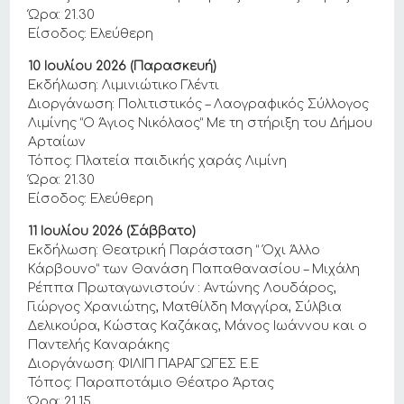
Ώρα: 21.30
Είσοδος: Ελεύθερη
10 Ιουλίου 2026 (Παρασκευή)
Εκδήλωση: Λιμινιώτικο Γλέντι
Διοργάνωση: Πολιτιστικός – Λαογραφικός Σύλλογος
Λιμίνης “Ο Άγιος Νικόλαος” Με τη στήριξη του Δήμου
Αρταίων
Τόπος: Πλατεία παιδικής χαράς Λιμίνη
Ώρα: 21.30
Είσοδος: Ελεύθερη
11 Ιουλίου 2026 (Σάββατο)
Εκδήλωση: Θεατρική Παράσταση ” Όχι Άλλο
Κάρβουνο” των Θανάση Παπαθανασίου – Μιχάλη
Ρέππα Πρωταγωνιστούν : Αντώνης Λουδάρος,
Γιώργος Χρανιώτης, Ματθίλδη Μαγγίρα, Σύλβια
Δελικούρα, Κώστας Καζάκας, Μάνος Ιωάννου και ο
Παντελής Καναράκης
Διοργάνωση: ΦΙΛΙΠ ΠΑΡΑΓΩΓΕΣ Ε.Ε
Τόπος: Παραποτάμιο Θέατρο Άρτας
Ώρα: 21.15