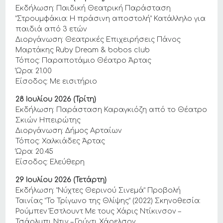
Εκδήλωση: Παιδική Θεατρική Παράσταση
“Στρουμφάκια: Η πράσινη αποστολή” Κατάλληλο για
παιδιά από 3 ετών
Διοργάνωση: Θεατρικές Επιχειρήσεις Πάνος
Μαρτάκης Ruby Dream & bobos club
Τόπος: Παραποτάμιο Θέατρο Άρτας
Ώρα: 21.00
Είσοδος: Με εισιτήριο
28 Ιουλίου 2026 (Τρίτη)
Εκδήλωση: Παράσταση Καραγκιόζη από το Θέατρο
Σκιών Ηπειρώτης
Διοργάνωση: Δήμος Αρταίων
Τόπος: Χαλκιάδες Άρτας
Ώρα: 20.45
Είσοδος: Ελεύθερη
29 Ιουλίου 2026 (Τετάρτη)
Εκδήλωση: “Νύχτες Θερινού Σινεμά” Προβολή
Ταινίας “Το Τρίγωνο της Θλίψης” (2022) Σκηνοθεσία:
Ρούμπεν Έστλουντ Με τους Χάρις Ντίκινσον –
Τσάρλμπι Ντιν – Γούντι Χάρελσον