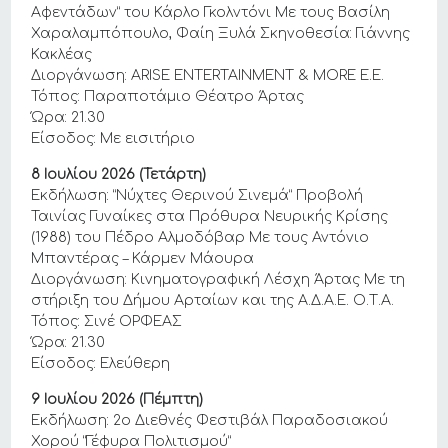
Αφεντάδων” του Κάρλο Γκολντόνι Με τους Βασίλη
Χαραλαμπόπουλο, Φαίη Ξυλά Σκηνοθεσία: Γιάννης
Κακλέας
Διοργάνωση: ARISE ENTERTAINMENT & MORE E.E.
Τόπος: Παραποτάμιο Θέατρο Άρτας
Ώρα: 21.30
Είσοδος: Με εισιτήριο
8 Ιουλίου 2026 (Τετάρτη)
Εκδήλωση: “Νύχτες Θερινού Σινεμά” Προβολή
Ταινίας Γυναίκες στα Πρόθυρα Νευρικής Κρίσης
(1988) του Πέδρο Αλμοδόβαρ Με τους Αντόνιο
Μπαντέρας – Κάρμεν Μάουρα
Διοργάνωση: Κινηματογραφική Λέσχη Άρτας Με τη
στήριξη του Δήμου Αρταίων και της Α.Δ.Α.Ε. Ο.Τ.Α.
Τόπος: Σινέ ΟΡΦΕΑΣ
Ώρα: 21.30
Είσοδος: Ελεύθερη
9 Ιουλίου 2026 (Πέμπτη)
Εκδήλωση: 2ο Διεθνές Φεστιβάλ Παραδοσιακού
Χορού “Γέφυρα Πολιτισμού”