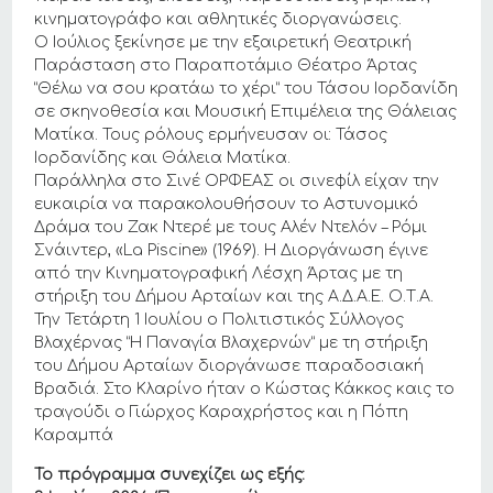
κινηματογράφο και αθλητικές διοργανώσεις.
Ο Ιούλιος ξεκίνησε με την εξαιρετική Θεατρική
Παράσταση στο Παραποτάμιο Θέατρο Άρτας
“Θέλω να σου κρατάω το χέρι” του Τάσου Ιορδανίδη
σε σκηνοθεσία και Μουσική Επιμέλεια της Θάλειας
Ματίκα. Τους ρόλους ερμήνευσαν οι: Τάσος
Ιορδανίδης και Θάλεια Ματίκα.
Παράλληλα στο Σινέ ΟΡΦΕΑΣ οι σινεφίλ είχαν την
ευκαιρία να παρακολουθήσουν το Aστυνομικό
Δράμα του Ζακ Ντερέ με τους Αλέν Ντελόν – Ρόμι
Σνάιντερ, «La Piscine» (1969). Η Διοργάνωση έγινε
από την Κινηματογραφική Λέσχη Άρτας με τη
στήριξη του Δήμου Αρταίων και της Α.Δ.Α.Ε. Ο.Τ.Α.
Την Τετάρτη 1 Ιουλίου ο Πολιτιστικός Σύλλογος
Βλαχέρνας “Η Παναγία Βλαχερνών” με τη στήριξη
του Δήμου Αρταίων διοργάνωσε παραδοσιακή
Βραδιά. Στο Κλαρίνο ήταν ο Κώστας Κάκκος καις το
τραγούδι ο Γιώρχος Καραχρήστος και η Πόπη
Καραμπά
Το πρόγραμμα συνεχίζει ως εξής: