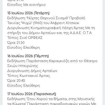
Είσοδος: Με εισιτήριο
15 Ιουλίου 2026 (Τετάρτη)
Εκδήλωση: “Νύχτες Θερινού Σινεμά” Προβολή
Ταινίας “Ψυχώ” (1960) του Άλφρεντ Χίτσκοκ
Διοργάνωση: Κινηματογραφική Λέσχη Άρτας Με τη
στήριξη του Δήμου Αρταίων και της Α.Δ.Α.Ε. Ο.Τ.Α.
Τόπος: Σινέ ΟΡΦΕΑΣ
Ώρα: 21.30
Είσοδος: Ελεύθερη
16 Ιουλίου 2026 (Πέμπτη)
Εκδήλωση: Παράσταση Καραγκιόζη από το Θέατρο
Σκιών Ηπειρώτης
Διοργάνωση: Δήμος Αρταίων
Τόπος: Κωστακιοί Άρτας
Ώρα: 20.45
Είσοδος: Ελεύθερη
17 Ιουλίου 2026 (Παρασκευή)
Εκδήλωση: “Στου Χορού τα Βήματα, στης Μουσικής
τα Κύματα” Παράσταση παραδοσιακών χορών Με