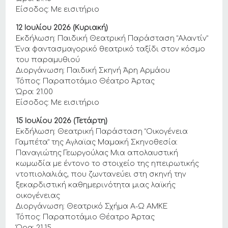
Είσοδος: Με εισιτήριο
12 Ιουλίου 2026 (Κυριακή)
Εκδήλωση: Παιδική Θεατρική Παράσταση “Αλαντίν”
Ένα φαντασμαγορικό θεατρικό ταξίδι στον κόσμο
του παραμυθιού
Διοργάνωση: Παιδική Σκηνή Άρη Αρμάου
Τόπος: Παραποτάμιο Θέατρο Άρτας
Ώρα: 21.00
Είσοδος: Με εισιτήριο
15 Ιουλίου 2026 (Τετάρτη)
Εκδήλωση: Θεατρική Παράσταση “Οικογένεια
Γαμπέτα” της Αγλαϊας Μαμακή Σκηνοθεσία:
Παναγιώτης Γεωργούλας Μια απολαυστική
κωμωδία με έντονο το στοιχείο της ηπειρωτικής
ντοπιολαλιάς, που ζωντανεύει στη σκηνή την
ξεκαρδιστική καθημερινότητα μιας λαϊκής
οικογένειας
Διοργάνωση: Θεατρικό Σχήμα Α-Ω AMKE
Τόπος: Παραποτάμιο Θέατρο Άρτας
Ώρα: 21.15