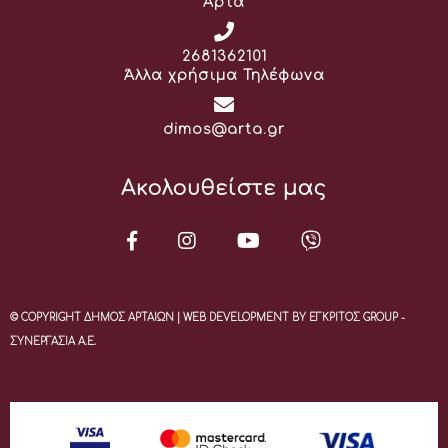
Άρτα
Τηλέφωνο:
2681362101
Άλλα χρήσιμα Τηλέφωνα
Email:
dimos@arta.gr
Ακολουθείστε μας
© COPYRIGHT ΔΗΜΟΣ ΑΡΤΑΙΩΝ | WEB DEVELOPMENT BY ΕΓΚΡΙΤΟΣ GROUP -
ΣΥΝΕΡΓΑΣΙΑ Α.Ε.