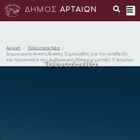
ΔΗΜΟΣ
ΑΡΤΑΙΩΝ
Δημιουργία Αναπτυξι
Αρχική
Τελευταία Νέα
Δημιουργία Αναπτυξιακής Σύμπραξης για την ανάδειξη
και προστασία του Αμβρακικού Κόλπου» μεταξύ 11 φορέων
Τελευταία Νέα