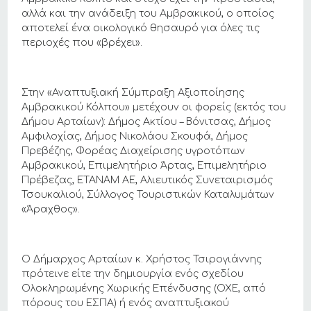
αλλά και την ανάδειξη του Αμβρακικού, ο οποίος
αποτελεί ένα οικολογικό θησαυρό για όλες τις
περιοχές που «βρέχει».
Στην «Αναπτυξιακή Σύμπραξη Αξιοποίησης
Αμβρακικού Κόλπου» μετέχουν οι φορείς (εκτός του
Δήμου Αρταίων): Δήμος Ακτίου – Βόνιτσας, Δήμος
Αμφιλοχίας, Δήμος Νικολάου Σκουφά, Δήμος
Πρεβέζης, Φορέας Διαχείρισης υγροτόπων
Αμβρακικού, Επιμελητήριο Άρτας, Επιμελητήριο
Πρέβεζας, ΕΤΑΝΑΜ ΑΕ, Αλιευτικός Συνεταιρισμός
Τσουκαλιού, Σύλλογος Τουριστικών Καταλυμάτων
«Άραχθος».
Ο Δήμαρχος Αρταίων κ. Χρήστος Τσιρογιάννης
πρότεινε είτε την δημιουργία ενός σχεδίου
Ολοκληρωμένης Χωρικής Επένδυσης (ΟΧΕ, από
πόρους του ΕΣΠΑ) ή ενός αναπτυξιακού