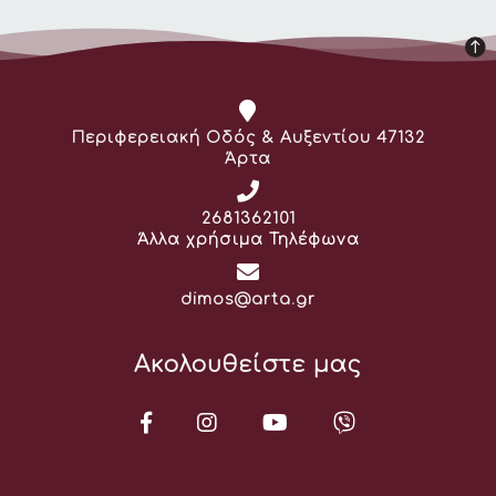
Διεύθυνση:
Περιφερειακή Οδός & Αυξεντίου 47132
Άρτα
Τηλέφωνο:
2681362101
Άλλα χρήσιμα Τηλέφωνα
Email:
dimos@arta.gr
Ακολουθείστε μας