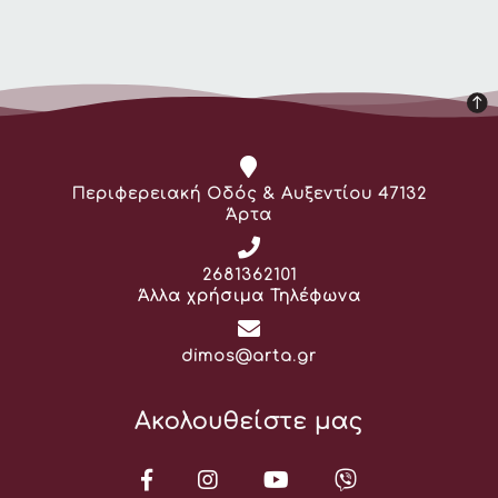
Διεύθυνση:
Περιφερειακή Οδός & Αυξεντίου 47132
Άρτα
Τηλέφωνο:
2681362101
Άλλα χρήσιμα Τηλέφωνα
Email:
dimos@arta.gr
Ακολουθείστε μας