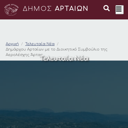
ΔΗΜΟΣ
ΑΡΤΑΙΩΝ
Δημάρχου Αρταίων με
Αρχική
Τελευταία Νέα
Δημάρχου Αρταίων με το Διοικητικό Συμβούλιο της
Αερολέσχης Άρτας
Τελευταία Νέα