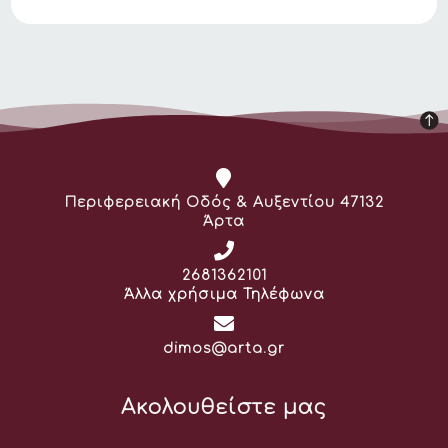
Διεύθυνση:
Περιφερειακή Οδός & Αυξεντίου 47132
Άρτα
Τηλέφωνο:
2681362101
Άλλα χρήσιμα Τηλέφωνα
Email:
dimos@arta.gr
Ακολουθείστε μας