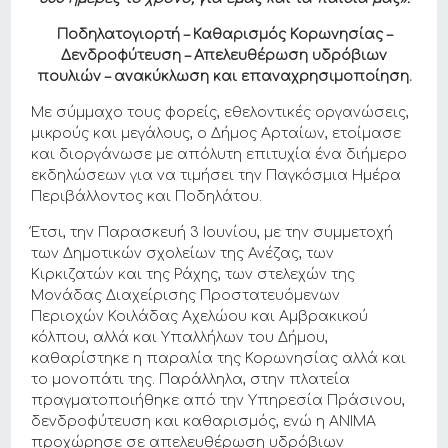
Ποδηλατογιορτή – Καθαρισμός Κορωνησίας –
Δενδροφύτευση – Απελευθέρωση υδρόβιων
πουλιών – ανακύκλωση και επαναχρησιμοποίηση.
Με σύμμαχο τους φορείς, εθελοντικές οργανώσεις,
μικρούς και μεγάλους, ο Δήμος Αρταίων, ετοίμασε
και διοργάνωσε με απόλυτη επιτυχία ένα διήμερο
εκδηλώσεων για να τιμήσει την Παγκόσμια Ημέρα
Περιβάλλοντος και Ποδηλάτου.
Έτσι, την Παρασκευή 3 Ιουνίου, με την συμμετοχή
των Δημοτικών σχολείων της Ανέζας, των
Κιρκιζατών και της Ράχης, των στελεχών της
Μονάδας Διαχείρισης Προστατευόμενων
Περιοχών Κοιλάδας Αχελώου και Αμβρακικού
κόλπου, αλλά και Υπαλλήλων του Δήμου,
καθαρίστηκε η παραλία της Κορωνησίας αλλά και
το μονοπάτι της. Παράλληλα, στην πλατεία
πραγματοποιήθηκε από την Υπηρεσία Πράσινου,
δενδροφύτευση και καθαρισμός, ενώ η ΑΝΙΜΑ
προχώρησε σε απελευθέρωση υδρόβιων