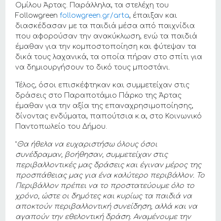
Ομίλου Άρτας. Παράλληλα, τα στελέχη του
Followgreen
followgreen.gr/arta
, έπαιξαν και
διασκέδασαν με τα παιδιά μέσα από παιχνίδια
που αφορούσαν την ανακύκλωση, ενώ τα παιδιά
έμαθαν για την κομποστοποίηση και φύτεψαν τα
δικά τους λαχανικά, τα οποία πήραν στο σπίτι για
να δημιουργήσουν το δικό τους μποστάνι.
Τέλος, όσοι επισκέφτηκαν και συμμετείχαν στις
δράσεις στο Παραποτάμιο Πάρκο της Άρτας
έμαθαν για την αξία της επαναχρησιμοποίησης,
δίνοντας ενδύματα, παπούτσια κ.α, στο Κοινωνικό
Παντοπωλείο του Δήμου.
“
Θα ήθελα να ευχαριστήσω όλους όσοι
συνέδραμαν, βοήθησαν, συμμετείχαν στις
περιβαλλοντικές μας δράσεις και έγιναν μέρος της
προσπάθειας μας για ένα καλύτερο περιβάλλον. Το
Περιβάλλον πρέπει να το προστατεύουμε όλο το
χρόνο, ώστε οι δημότες και κυρίως τα παιδιά να
αποκτούν περιβαλλοντική συνείδηση, αλλά και να
αγαπούν την εθελοντική δράση. Αναμένουμε την