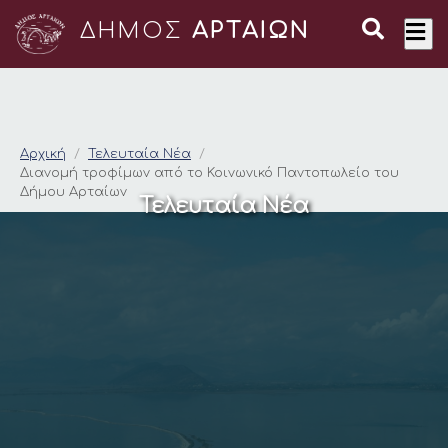
ΔΗΜΟΣ
ΑΡΤΑΙΩΝ
Διανομή τροφίμων α
Αρχική
Τελευταία Νέα
Διανομή τροφίμων από το Κοινωνικό Παντοπωλείο του
Δήμου Αρταίων
Τελευταία Νέα