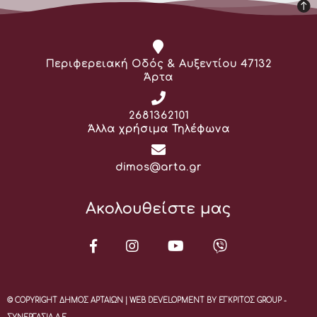
Διεύθυνση:
Περιφερειακή Οδός & Αυξεντίου 47132
Άρτα
Τηλέφωνο:
2681362101
Άλλα χρήσιμα Τηλέφωνα
Email:
dimos@arta.gr
Ακολουθείστε μας
© COPYRIGHT ΔΗΜΟΣ ΑΡΤΑΙΩΝ | WEB DEVELOPMENT BY ΕΓΚΡΙΤΟΣ GROUP -