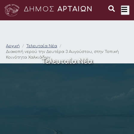
ΔΗΜΟΣ
ΑΡΤΑΙΩΝ
Διακοπή νερού την Δ
Αρχική
Τελευταία Νέα
Διακοπή νερού την Δευτέρα 3 Αυγούστου, στην Τοπική
Κοινότητα Χαλκιάδων
Τελευταία Νέα