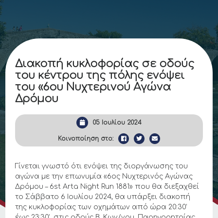
Διακοπή κυκλοφορίας σε οδούς
του κέντρου της πόλης ενόψει
του «6ου Νυχτερινού Αγώνα
Δρόμου
05 Ιουλίου 2024
Κοινοποίηση στο:
Γίνεται γνωστό ότι ενόψει της διοργάνωσης του
αγώνα με την επωνυμία «6ος Νυχτερινός Αγώνας
Δρόμου – 6st Arta Night Run 1881» που θα διεξαχθεί
τo Σάββατο 6 Ιουλίου 2024, θα υπάρξει διακοπή
της κυκλοφορίας των οχημάτων από ώρα 20:30’
έως 23:30’, στις οδούς Β. Κων/νου, Παρηγορητρίας,