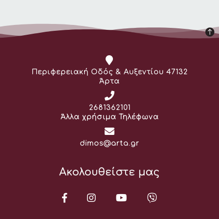
Διεύθυνση:
Περιφερειακή Οδός & Αυξεντίου 47132
Άρτα
Τηλέφωνο:
2681362101
Άλλα χρήσιμα Τηλέφωνα
Email:
dimos@arta.gr
Ακολουθείστε μας