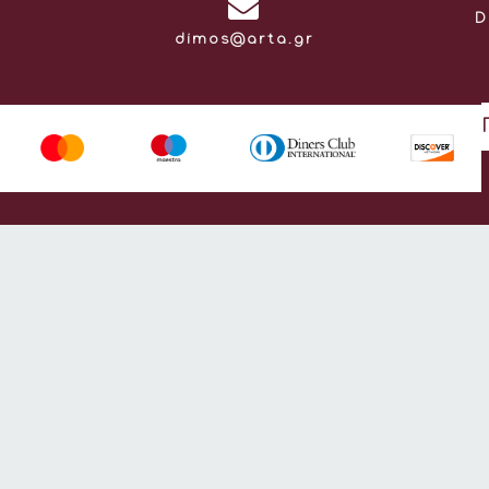
D
Email:
dimos@arta.gr