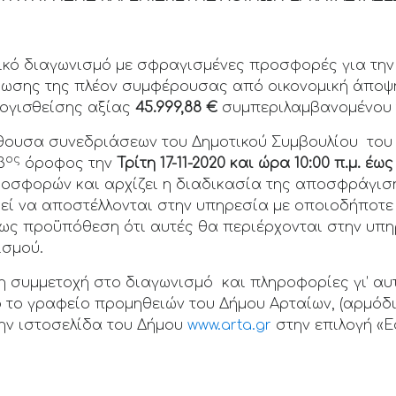
ικό διαγωνισμό με σφραγισμένες προσφορές για τη
ρωσης της πλέον συμφέρουσας από οικονομική άποψ
λογισθείσης αξίας
45.999,88 €
συμπεριλαμβανομένου 
ίθουσα συνεδριάσεων του Δημοτικού Συμβουλίου του
ος
3
όροφος την
Τρίτη 17-11-2020 και ώρα 10:00 π.μ.
έως 
οσφορών και αρχίζει η διαδικασία της αποσφράγισ
εί να αποστέλλονται στην υπηρεσία με οποιοδήποτε
μως προϋπόθεση ότι αυτές θα περιέρχονται στην υπη
ισμού.
η συμμετοχή στο διαγωνισμό και πληροφορίες γι’ αυ
 το γραφείο προμηθειών του Δήμου Αρταίων, (αρμόδι
 την ιστοσελίδα του Δήμου
www.arta.gr
στην επιλογή «Ε