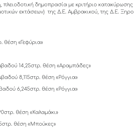
, πλειοδοτική δημοπρασία με κριτήριο κατακύρωσης 
οτικών εκτάσεων) της Δ.Ε. Αμβρακικού, της Δ.Ε. Ξηρο
ρ. θέση «Γεφύρια»
 εμβαδού 14,25στρ. θέση «Αραμπάδες»
εμβαδού 8,115στρ. θέση «Ρόγγια»
εμβαδού 6,245στρ. θέση «Ρόγγια»
290στρ. θέση «Καλαμάκι»
75στρ. θέση «Μπούκες»