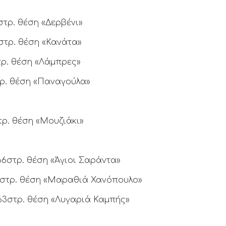
στρ. θέση «Δερβένι»
0στρ. θέση «Κανάτα»
τρ. θέση «Λάμπρες»
τρ. θέση «Παναγούλα»
τρ. θέση «Μουζιάκι»
866στρ. θέση «Άγιοι Σαράντα»
00στρ. θέση «Μαραθιά Χανόπουλο»
563στρ. θέση «Λυγαριά Καμπής»