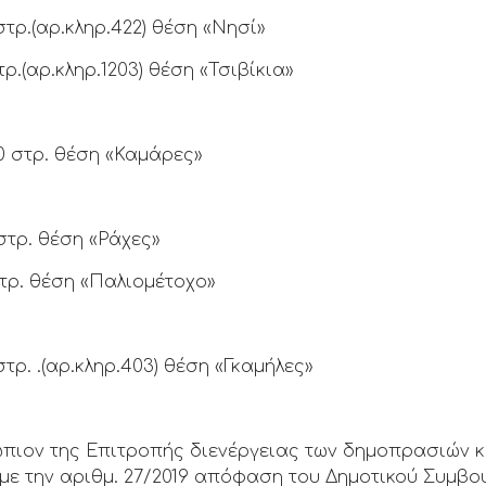
στρ.(αρ.κληρ.422) θέση «Νησί»
ρ.(αρ.κληρ.1203) θέση «Τσιβίκια»
50 στρ. θέση «Καμάρες»
στρ. θέση «Ράχες»
στρ. θέση «Παλιομέτοχο»
τρ. .(αρ.κληρ.403) θέση «Γκαμήλες»
πιον της Επιτροπής διενέργειας των δημοπρασιών κ
ε την αριθμ. 27/2019 απόφαση του Δημοτικού Συμβο