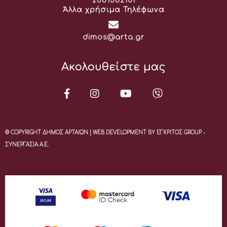
2681362101
Άλλα χρήσιμα Τηλέφωνα
Email:
dimos@arta.gr
Ακολουθείστε μας
© COPYRIGHT ΔΗΜΟΣ ΑΡΤΑΙΩΝ | WEB DEVELOPMENT BY ΕΓΚΡΙΤΟΣ GROUP -
ΣΥΝΕΡΓΑΣΙΑ Α.Ε.