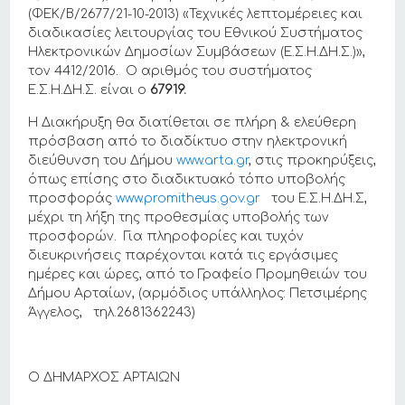
(ΦΕΚ/Β/2677/21-10-2013) «Τεχνικές λεπτομέρειες και
διαδικασίες λειτουργίας του Εθνικού Συστήματος
Ηλεκτρονικών Δημοσίων Συμβάσεων (Ε.Σ.Η.ΔΗ.Σ.)»,
τον 4412/2016. Ο αριθμός του συστήματος
Ε.Σ.Η.ΔΗ.Σ. είναι ο
67919.
Η Διακήρυξη θα διατίθεται σε πλήρη & ελεύθερη
πρόσβαση από το διαδίκτυο στην ηλεκτρονική
διεύθυνση του Δήμου
www.arta.gr
, στις προκηρύξεις,
όπως επίσης στο διαδικτυακό τόπο υποβολής
προσφοράς
www.promitheus.gov.gr
του Ε.Σ.Η.ΔΗ.Σ,
μέχρι τη λήξη της προθεσμίας υποβολής των
προσφορών. Για πληροφορίες και τυχόν
διευκρινήσεις παρέχονται κατά τις εργάσιμες
ημέρες και ώρες, από το Γραφείο Προμηθειών του
Δήμου Αρταίων, (αρμόδιος υπάλληλος: Πετσιμέρης
Άγγελος, τηλ.2681362243)
Ο ΔΗΜΑΡΧΟΣ ΑΡΤΑΙΩΝ