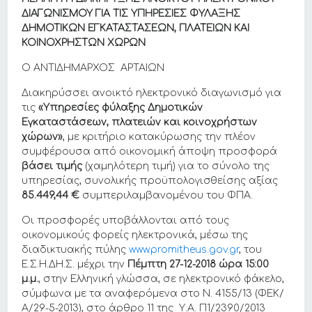
ΔΙΑΓΩΝΙΣΜΟΥ ΓΙΑ ΤΙΣ ΥΠΗΡΕΣΙΕΣ ΦΥΛΑΞΗΣ
ΔΗΜΟΤΙΚΩΝ ΕΓΚΑΤΑΣΤΑΣΕΩΝ, ΠΛΑΤΕΙΩΝ ΚΑΙ
ΚΟΙΝΟΧΡΗΣΤΩΝ ΧΩΡΩΝ
Ο ΑΝΤΙΔΗΜΑΡΧΟΣ ΑΡΤΑΙΩΝ
Διακηρύσσει ανοικτό ηλεκτρονικό διαγωνισμό για
τις
«Υπηρεσίες φύλαξης Δημοτικών
Εγκαταστάσεων, πλατειών και κοινοχρήστων
χώρων»
, με κριτήριο κατακύρωσης την πλέον
συμφέρουσα από οικονομική άποψη προσφορά
βάσει τιμής
(χαμηλότερη τιμή) για το σύνολο της
υπηρεσίας, συνολικής προϋπολογισθείσης αξίας
85.449,44 €
συμπεριλαμβανομένου του ΦΠΑ.
Οι προσφορές υποβάλλονται από τους
οικονομικούς φορείς ηλεκτρονικά, μέσω της
διαδικτυακής πύλης
www.promitheus.gov.gr
, του
Ε.Σ.Η.ΔΗ.Σ. μέχρι την
Πέμπτη 27-12-2018 ώρα 15:00
μ.μ.
, στην Ελληνική γλώσσα, σε ηλεκτρονικό φάκελο,
σύμφωνα με τα αναφερόμενα στο Ν. 4155/13 (ΦΕΚ/
Α/29-5-2013), στο άρθρο 11 της Υ.Α. Π1/2390/2013