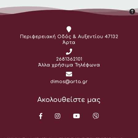
Διεύθυνση:
Περιφερειακή Οδός & Αυξεντίου 47132
Άρτα
Τηλέφωνο:
2681362101
Άλλα χρήσιμα Τηλέφωνα
Email:
dimos@arta.gr
Ακολουθείστε μας