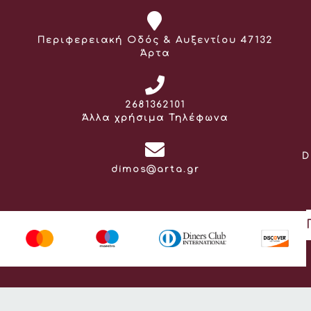
Διεύθυνση:
Περιφερειακή Οδός & Αυξεντίου 47132
Άρτα
Τηλέφωνο:
2681362101
Άλλα χρήσιμα Τηλέφωνα
D
Email:
dimos@arta.gr