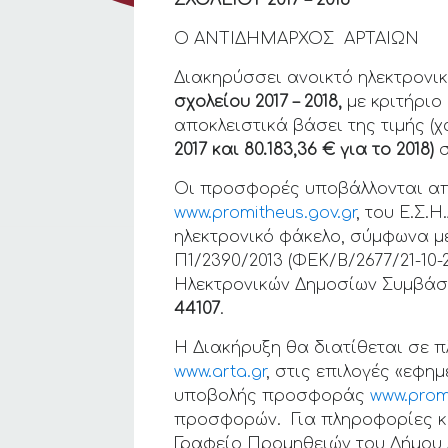
ΣΧΟΛΕΙΟΥ 2017 – 2018
Ο ΑΝΤΙΔΗΜΑΡΧΟΣ ΑΡΤΑΙΩΝ
Διακηρύσσει ανοικτό ηλεκτρονι
σχολείου 2017 – 2018,
με κριτήρι
αποκλειστικά βάσει της τιμής (
2017 και 80.183,36 € για το 2018)
Οι προσφορές υποβάλλονται από
www.promitheus.gov.gr
, του Ε.Σ.Η
ηλεκτρονικό φάκελο, σύμφωνα με
Π1/2390/2013 (ΦΕΚ/Β/2677/21-10-
Ηλεκτρονικών Δημοσίων Συμβάσεω
44107
.
Η Διακήρυξη θα διατίθεται σε 
www.arta.gr
, στις επιλογές «εφη
υποβολής προσφοράς
www.prom
προσφορών. Για πληροφορίες κα
Γραφείο Προμηθειών του Δήμου 