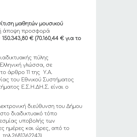
σίτιση μαθητών μουσικού
κή άποψη προσφορά
ς
150.343,80 €
(70.160,44 € για το
διαδικτυακής πύλης
 Ελληνική γλώσσα, σε
το άρθρο 11 της Υ.Α.
ργίας του Εθνικού Συστήματος
ήματος Ε.Σ.Η.ΔΗ.Σ. είναι ο
λεκτρονική διεύθυνση του Δήμου
 στο διαδικτυακό τόπο
θεσμίας υποβολής των
ς ημέρες και ώρες, από το
 τηλ.2681362243)