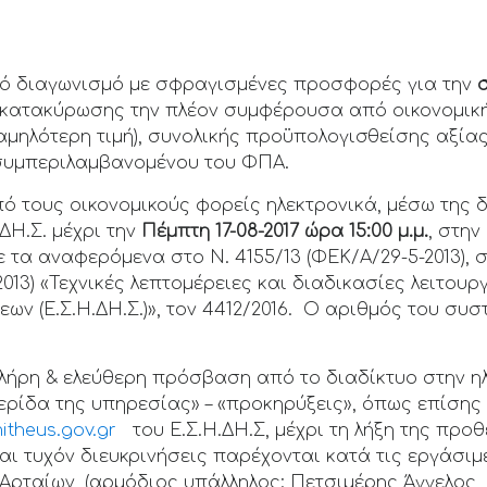
κό διαγωνισμό με σφραγισμένες προσφορές για την
ο κατακύρωσης την πλέον συμφέρουσα από οικονομι
χαμηλότερη τιμή), συνολικής προϋπολογισθείσης αξία
συμπεριλαμβανομένου του ΦΠΑ.
 τους οικονομικούς φορείς ηλεκτρονικά, μέσω της 
.ΔΗ.Σ. μέχρι την
Πέμπτη 17-08-2017 ώρα 15:00 μ.μ.
, στην
 τα αναφερόμενα στο Ν. 4155/13 (ΦΕΚ/Α/29-5-2013), σ
2013) «Τεχνικές λεπτομέρειες και διαδικασίες λειτου
ν (Ε.Σ.Η.ΔΗ.Σ.)», τον 4412/2016. Ο αριθμός του συστ
πλήρη & ελεύθερη πρόσβαση από το διαδίκτυο στην η
μερίδα της υπηρεσίας» – «προκηρύξεις», όπως επίσης
itheus.gov.gr
του Ε.Σ.Η.ΔΗ.Σ, μέχρι τη λήξη της προ
ι τυχόν διευκρινήσεις παρέχονται κατά τις εργάσιμε
Αρταίων, (αρμόδιος υπάλληλος: Πετσιμέρης Άγγελος,