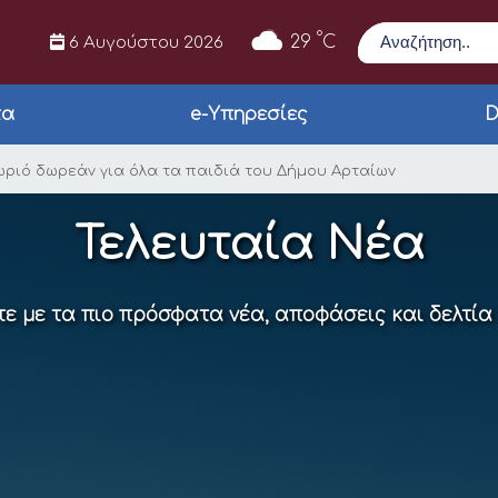
Αναζήτηση
°
29
C
6 Αυγούστου 2026
τα
e-Υπηρεσίες
D
γεννιάτικο Χωριό δω
ωριό δωρεάν για όλα τα παιδιά του Δήμου Αρταίων
Τελευταία Νέα
ε με τα πιο πρόσφατα νέα, αποφάσεις και δελτία