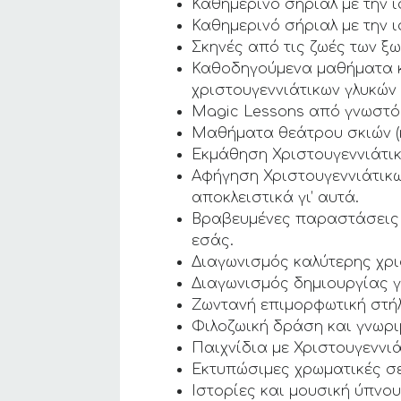
Καθημερινό σήριαλ με την ι
Καθημερινό σήριαλ με την 
Σκηνές από τις ζωές των ξ
Καθοδηγούμενα μαθήματα κ
χριστουγεννιάτικων γλυκών
Magic Lessons από γνωστό
Μαθήματα θεάτρου σκιών (κ
Εκμάθηση Χριστουγεννιάτικ
Αφήγηση Χριστουγεννιάτικ
αποκλειστικά γι’ αυτά.
Βραβευμένες παραστάσεις θ
εσάς.
Διαγωνισμός καλύτερης χρι
Διαγωνισμός δημιουργίας γι
Ζωντανή επιμορφωτική στήλ
Φιλοζωική δράση και γνωρι
Παιχνίδια με Χριστουγεννι
Εκτυπώσιμες χρωματικές σε
Ιστορίες και μουσική ύπνου