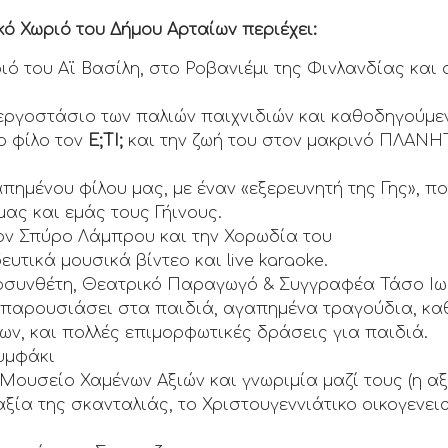
κό Χωριό του Δήμου Αρταίων περιέχει:
ιό του Αϊ Βασίλη, στο Ροβανιέμι της Φινλανδίας και
εργοστάσιο των παλιών παιχνιδιών και καθοδηγούμε
ο φίλο τον
Ε;ΤΙ;
και την ζωή του στον μακρινό ΠΛΑ
πημένου φίλου μας, με έναν «εξερευνητή της Γης», 
ας και εμάς τους Γήινους.
ον Σπύρο Λάμπρου και την Χορωδία του
υτικά μουσικά βίντεο και live karaoke.
συνθέτη, Θεατρικό Παραγωγό & Συγγραφέα Τάσο Ιωαν
παρουσιάσει στα παιδιά, αγαπημένα τραγούδια, κ
ων, και πολλές επιμορφωτικές δράσεις για παιδιά.
υμφάκι
ουσείο Χαμένων Αξιών και γνωριμία μαζί τους (η αξί
αξία της σκανταλιάς, το Χριστουγεννιάτικο οικογενει