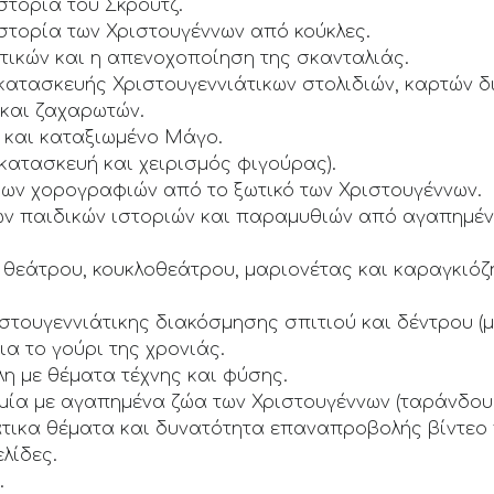
στορία του Σκρουτζ.
ιστορία των Χριστουγέννων από κούκλες.
ωτικών και η απενοχοποίηση της σκανταλιάς.
ατασκευής Χριστουγεννιάτικων στολιδιών, καρτών δ
 και ζαχαρωτών.
 και καταξιωμένο Μάγο.
ατασκευή και χειρισμός φιγούρας).
ων χορογραφιών από το ξωτικό των Χριστουγέννων.
ων παιδικών ιστοριών και παραμυθιών από αγαπημέ
εάτρου, κουκλοθεάτρου, μαριονέτας και καραγκιόζη
στουγεννιάτικης διακόσμησης σπιτιού και δέντρου (
α το γούρι της χρονιάς.
η με θέματα τέχνης και φύσης.
μία με αγαπημένα ζώα των Χριστουγέννων (ταράνδους,
άτικα θέματα και δυνατότητα επαναπροβολής βίντεο
λίδες.
.