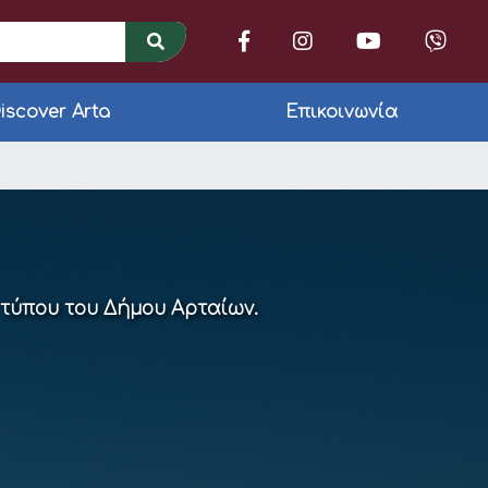
iscover Arta
Επικοινωνία
ρεάν για όλα τα παι
 τύπου του Δήμου Αρταίων.