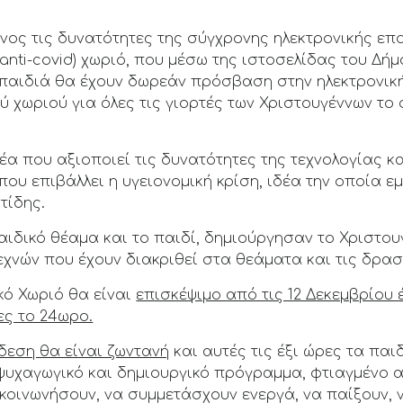
νος τις δυνατότητες της σύγχρονης ηλεκτρονικής επ
(anti-covid) χωριό, που μέσω της ιστοσελίδας του Δή
παιδιά θα έχουν δωρεάν πρόσβαση στην ηλεκτρονικ
ύ χωριού για όλες τις γιορτές των Χριστουγέννων το
έα που αξιοποιεί τις δυνατότητες της τεχνολογίας κα
υ επιβάλλει η υγειονομική κρίση, ιδέα την οποία ε
τίδης.
αιδικό θέαμα και το παιδί, δημιούργησαν το Χριστου
χνών που έχουν διακριθεί στα θεάματα και τις δρασ
κό Χωριό θα είναι
επισκέψιμο από τις 12 Δεκεμβρίου 
ες το 24ωρο.
ύνδεση θα είναι ζωντανή
και αυτές τις έξι ώρες τα πα
 ψυχαγωγικό και δημιουργικό πρόγραμμα, φτιαγμένο 
κοινωνήσουν, να συμμετάσχουν ενεργά, να παίξουν, 