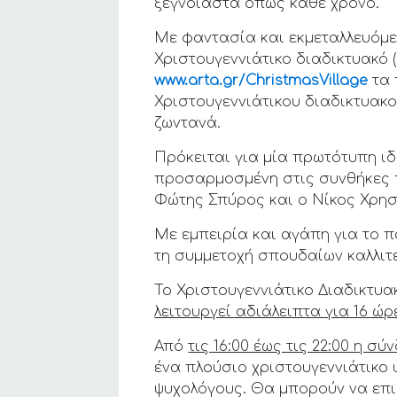
ξέγνοιαστα όπως κάθε χρόνο.
Με φαντασία και εκμεταλλευόμε
Χριστουγεννιάτικο διαδικτυακό 
www.arta.gr/ChristmasVillage
τα 
Χριστουγεννιάτικου διαδικτυακο
ζωντανά.
Πρόκειται για μία πρωτότυπη ιδ
προσαρμοσμένη στις συνθήκες πο
Φώτης Σπύρος και ο Νίκος Χρησ
Με εμπειρία και αγάπη για το π
τη συμμετοχή σπουδαίων καλλιτε
Το Χριστουγεννιάτικο Διαδικτυα
λειτουργεί αδιάλειπτα για 16 ώρ
Από
τις 16:00 έως τις 22:00 η σ
ένα πλούσιο χριστουγεννιάτικο
ψυχολόγους. Θα μπορούν να επι