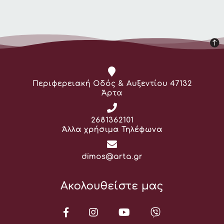
Διεύθυνση:
Περιφερειακή Οδός & Αυξεντίου 47132
Άρτα
Τηλέφωνο:
2681362101
Άλλα χρήσιμα Τηλέφωνα
Email:
dimos@arta.gr
Ακολουθείστε μας