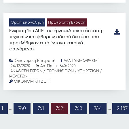
Ορθή επανάληψη
Πρωτότυπη Έκδοση
Έγκριση 1ου ΑΠΕ του έργου«Αποκατάσταση
τεχνικών και φθορών οδικού δικτύου που
προκλήθηκαν από έντονα καιρικά
φαινόμενα»
Οικονομική Επιτροπή
ΑΔΑ: ΡΥΝΜΩΨΑ-0ΜΙ
24/12/2020
Αρ. Πρωτ.: 640/2020
ΑΝΑΘΕΣΗ ΕΡΓΩΝ / ΠΡΟΜΗΘΕΙΩΝ / ΥΠΗΡΕΣΙΩΝ /
ΜΕΛΕΤΩΝ
ΟΙΚΟΝΟΜΙΚΗ ΖΩΗ
1
…
760
761
762
763
764
…
2,187