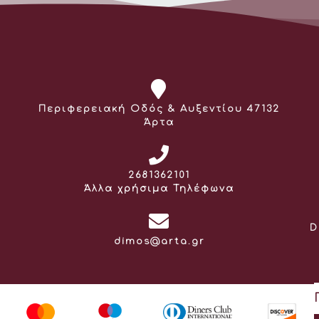
Διεύθυνση:
Περιφερειακή Οδός & Αυξεντίου 47132
Άρτα
Τηλέφωνο:
2681362101
Άλλα χρήσιμα Τηλέφωνα
D
Email:
dimos@arta.gr