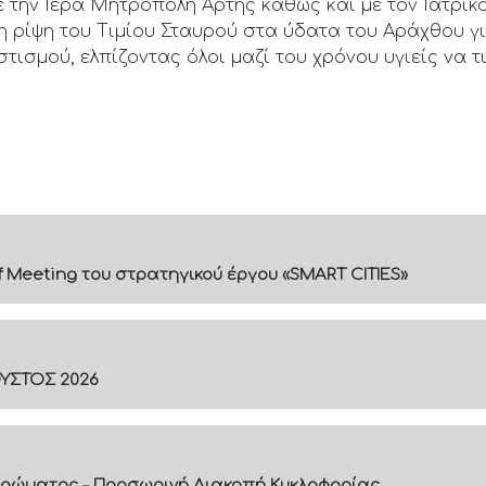
 την Ιερά Μητρόπολη Άρτης καθώς και με τον Ιατρι
η ρίψη του Τιμίου Σταυρού στα ύδατα του Αράχθου γι
ισμού, ελπίζοντας όλοι μαζί του χρόνου υγιείς να 
f Meeting του στρατηγικού έργου «SMART CITIES»
ΟΥΣΤΟΣ 2026
ρώματος – Προσωρινή Διακοπή Κυκλοφορίας