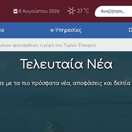
Αναζήτηση
°
27
C
8 Αυγούστου 2026
τα
e-Υπηρεσίες
D
λόγω των αυξημένων κ
ημένων κρουσμάτων, η ρίψη του Τιμίου Σταυρού
Τελευταία Νέα
ε με τα πιο πρόσφατα νέα, αποφάσεις και δελτία