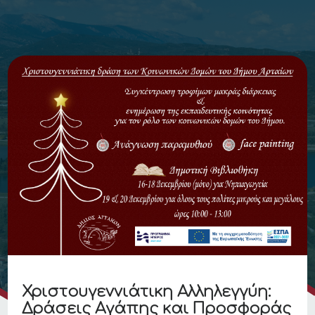
Χριστουγεννιάτικη Αλληλεγγύη:
Δράσεις Αγάπης και Προσφοράς