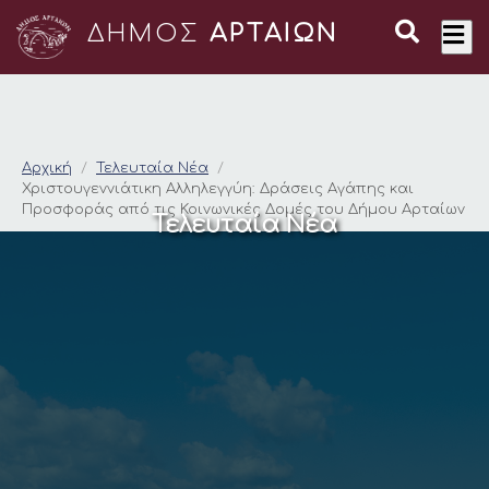
ΔΗΜΟΣ
ΑΡΤΑΙΩΝ
Χριστουγεννιάτικη Α
Αρχική
Τελευταία Νέα
Χριστουγεννιάτικη Αλληλεγγύη: Δράσεις Αγάπης και
Προσφοράς από τις Κοινωνικές Δομές του Δήμου Αρταίων
Τελευταία Νέα