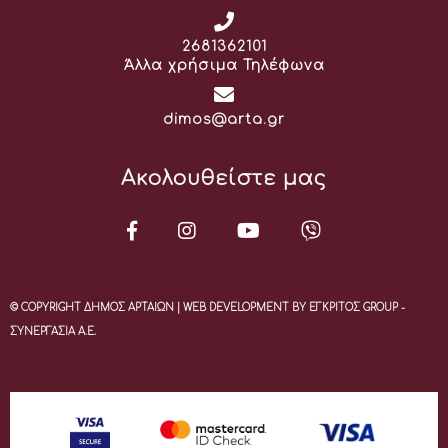
Τηλέφωνο:
2681362101
Άλλα χρήσιμα Τηλέφωνα
Email:
dimos@arta.gr
Ακολουθείστε μας
© COPYRIGHT ΔΗΜΟΣ ΑΡΤΑΙΩΝ | WEB DEVELOPMENT BY ΕΓΚΡΙΤΟΣ GROUP -
ΣΥΝΕΡΓΑΣΙΑ Α.Ε.