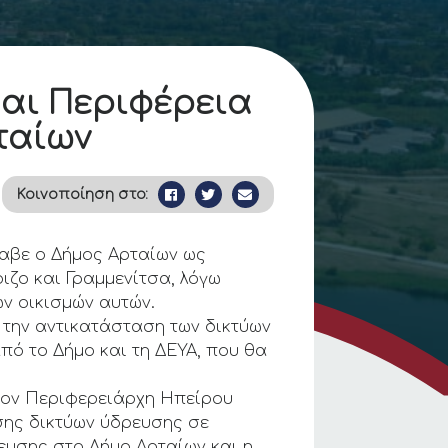
και Περιφέρεια
ταίων
Κοινοποίηση στο:
λαβε ο Δήμος Αρταίων ως
ιζο και Γραμμενίτσα, λόγω
ων οικισμών αυτών.
 την αντικατάσταση των δικτύων
πό το Δήμο και τη ΔΕΥΑ, που θα
τον Περιφερειάρχη Ηπείρου
σης δικτύων ύδρευσης σε
ρευσης στο Δήμο Αρταίων και η