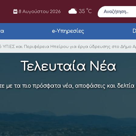
Αναζήτηση
°
35
C
8 Αυγούστου 2026
τα
e-Υπηρεσίες
D
000 ευρώ από ΥΠ.ΕΣ 
 ΥΠ.ΕΣ και Περιφέρεια Ηπείρου για έργα ύδρευσης στο Δήμο 
Τελευταία Νέα
ε με τα πιο πρόσφατα νέα, αποφάσεις και δελτία