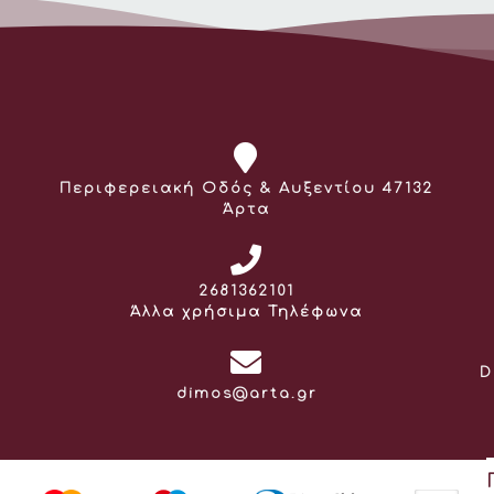
Διεύθυνση:
Περιφερειακή Οδός & Αυξεντίου 47132
Άρτα
Τηλέφωνο:
2681362101
Άλλα χρήσιμα Τηλέφωνα
D
Email:
dimos@arta.gr