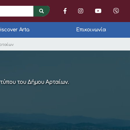
iscover Arta
Επικοινωνία
και Περιφέρεια Ηπεί
Αρταίων
 τύπου του Δήμου Αρταίων.