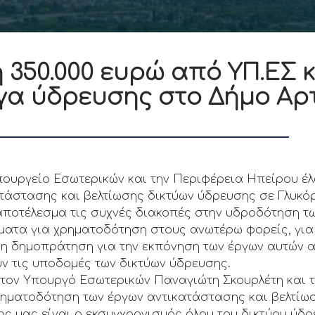
350.000 ευρώ από ΥΠ.ΕΣ 
γα ύδρευσης στο Δήμο Αρ
πουργείο Εσωτερικών και την Περιφέρεια Ηπείρου έ
τάστασης και βελτίωσης δικτύων ύδρευσης σε Γλυκόρ
 αποτέλεσμα τις συχνές διακοπές στην υδροδότηση τ
ήματα για χρηματοδότηση στους ανωτέρω φορείς, για
 η δημοπράτηση για την εκπόνηση των έργων αυτών α
ν τις υποδομές των δικτύων ύδρευσης.
 τον Υπουργό Εσωτερικών Παναγιώτη Σκουρλέτη και 
ρηματοδότηση των έργων αντικατάστασης και βελτίω
χος μας είναι ο εκσυγχρονισμός όλου του δικτύου ύδ