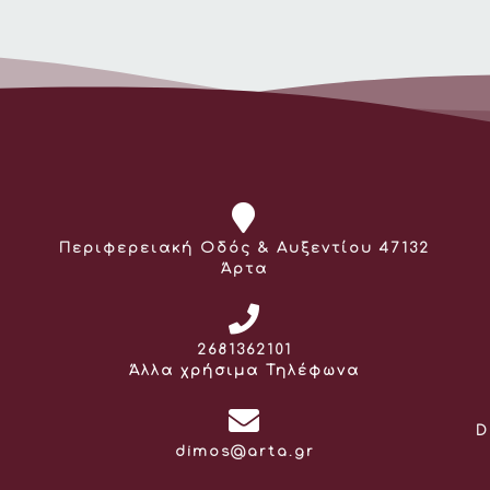
Διεύθυνση:
Περιφερειακή Οδός & Αυξεντίου 47132
Άρτα
Τηλέφωνο:
2681362101
Άλλα χρήσιμα Τηλέφωνα
D
Email:
dimos@arta.gr