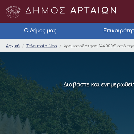
ΔΗΜΟΣ
ΑΡΤΑΙΩΝ
Ο Δήμος μας
Επικαιρότη
Χρηματοδότηση 144.0
Αρχική
Τελευταία Νέα
Χρηματοδότηση 144.000€ από την
Διαβάστε και ενημερωθείτ