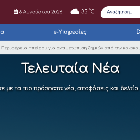
Αναζήτηση
°
35
C
6 Αυγούστου 2026
τα
e-Υπηρεσίες
D
00€ από την Περιφέρ
 Περιφέρεια Ηπείρου για αντιμετώπιση ζημιών από την κακοκα
Τελευταία Νέα
ε με τα πιο πρόσφατα νέα, αποφάσεις και δελτία