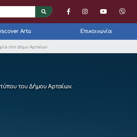
iscover Arta
Επικοινωνία
εια Ηπείρου για αντ
ιρία στο Δήμο Αρταίων
 τύπου του Δήμου Αρταίων.