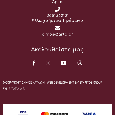
Άρτα
Τηλέφωνο:
2681362101
Άλλα χρήσιμα Τηλέφωνα
Email:
dimos@arta.gr
Ακολουθείστε μας
© COPYRIGHT ΔΗΜΟΣ ΑΡΤΑΙΩΝ | WEB DEVELOPMENT BY ΕΓΚΡΙΤΟΣ GROUP -
ΣΥΝΕΡΓΑΣΙΑ Α.Ε.