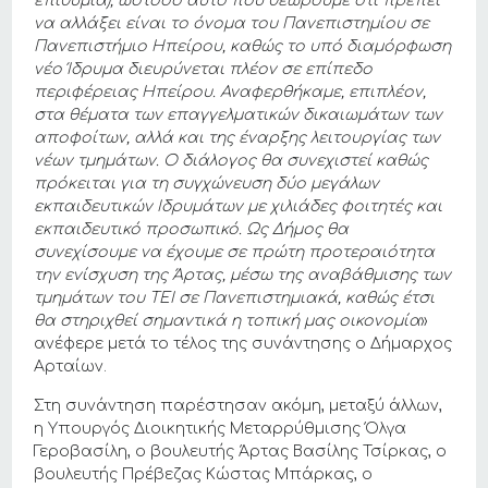
επιθυμία), ωστόσο αυτό που θεωρούμε ότι πρέπει
να αλλάξει είναι το όνομα του Πανεπιστημίου σε
Πανεπιστήμιο Ηπείρου, καθώς το υπό διαμόρφωση
νέο Ίδρυμα διευρύνεται πλέον σε επίπεδο
περιφέρειας Ηπείρου. Αναφερθήκαμε, επιπλέον,
στα θέματα των επαγγελματικών δικαιωμάτων των
αποφοίτων, αλλά και της έναρξης λειτουργίας των
νέων τμημάτων. Ο διάλογος θα συνεχιστεί καθώς
πρόκειται για τη συγχώνευση δύο μεγάλων
εκπαιδευτικών Ιδρυμάτων με χιλιάδες φοιτητές και
εκπαιδευτικό προσωπικό. Ως Δήμος θα
συνεχίσουμε να έχουμε σε πρώτη προτεραιότητα
την ενίσχυση της Άρτας, μέσω της αναβάθμισης των
τμημάτων του ΤΕΙ σε Πανεπιστημιακά, καθώς έτσι
θα στηριχθεί σημαντικά η τοπική μας οικονομία
»
ανέφερε μετά το τέλος της συνάντησης ο Δήμαρχος
Αρταίων.
Στη συνάντηση παρέστησαν ακόμη, μεταξύ άλλων,
η Υπουργός Διοικητικής Μεταρρύθμισης Όλγα
Γεροβασίλη, ο βουλευτής Άρτας Βασίλης Τσίρκας, ο
βουλευτής Πρέβεζας Κώστας Μπάρκας, ο