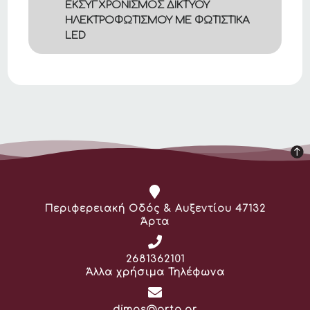
ΕΚΣΥΓΧΡΟΝΙΣΜΟΣ ΔΙΚΤΥΟΥ
ΗΛΕΚΤΡΟΦΩΤΙΣΜΟΥ ΜΕ ΦΩΤΙΣΤΙΚΑ
LED
Διεύθυνση:
Περιφερειακή Οδός & Αυξεντίου 47132
Άρτα
Τηλέφωνο:
2681362101
Άλλα χρήσιμα Τηλέφωνα
Email:
dimos@arta.gr