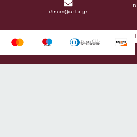
D
Email:
dimos@arta.gr