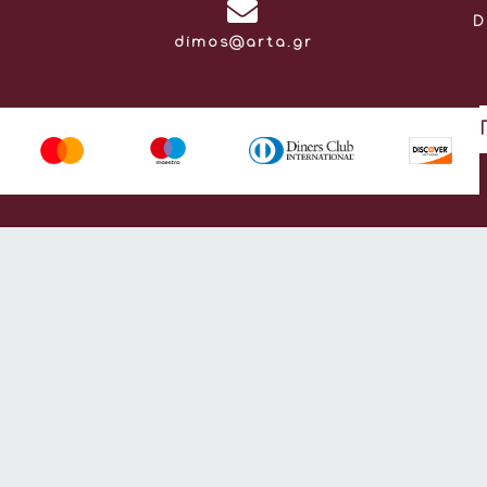
D
Email:
dimos@arta.gr