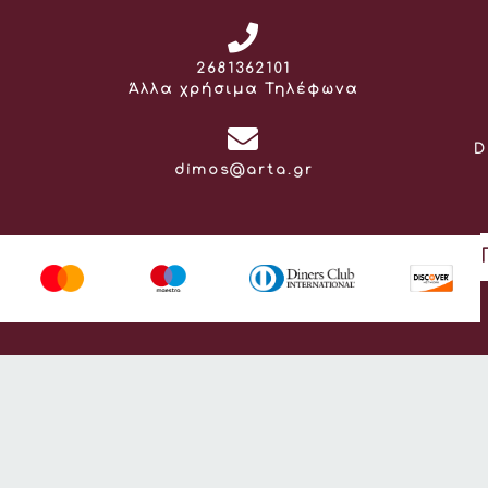
Τηλέφωνο:
2681362101
Άλλα χρήσιμα Τηλέφωνα
D
Email:
dimos@arta.gr