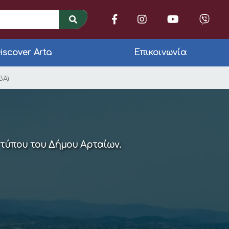
iscover Arta
Επικοινωνία
υς ωφελούμενους του
ΒΑ)
 τύπου του Δήμου Αρταίων.