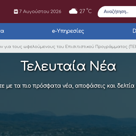
Αναζήτηση
°
27
C
7 Αυγούστου 2026
τα
e-Υπηρεσίες
D
ομή τροφίμων για το
ν για τους ωφελούμενους του Επισιτιστικού Προγράμματος (ΤΕ
Τελευταία Νέα
ε με τα πιο πρόσφατα νέα, αποφάσεις και δελτία