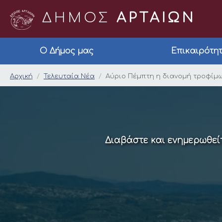
ΔΗΜΟΣ
ΑΡΤΑΙΩΝ
Ο Δήμος μας
Επικαιρότη
Αύριο Πέμπτη η διαν
Αρχική
Τελευταία Νέα
Αύριο Πέμπτη η διανομή τροφίμω
Διαβάστε και ενημερωθείτ