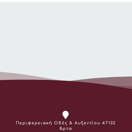
Διεύθυνση:
Περιφερειακή Οδός & Αυξεντίου 47132
Άρτα