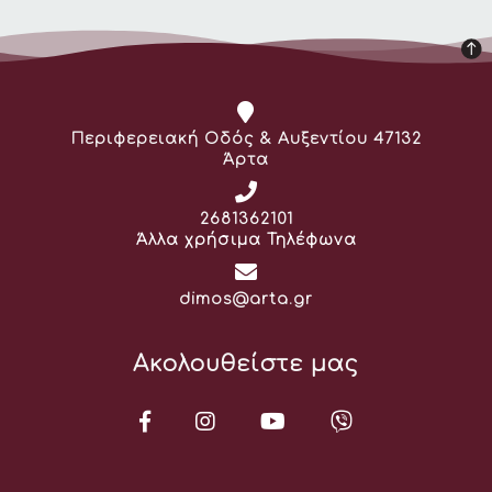
Διεύθυνση:
Περιφερειακή Οδός & Αυξεντίου 47132
Άρτα
Τηλέφωνο:
2681362101
Άλλα χρήσιμα Τηλέφωνα
Email:
dimos@arta.gr
Ακολουθείστε μας