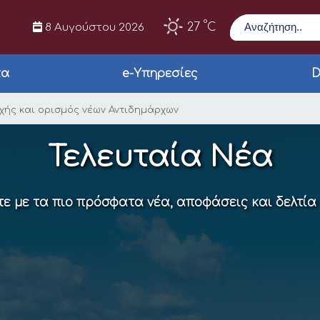
Αναζήτηση
°
27
C
8 Αυγούστου 2026
τα
e-Υπηρεσίες
D
Δημοτικής Αρχής και
χής και ορισμός νέων Αντιδημάρχων
Τελευταία Νέα
ε με τα πιο πρόσφατα νέα, αποφάσεις και δελτία