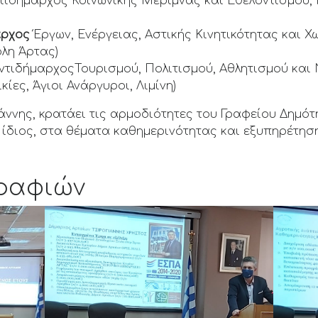
ντιδήμαρχος Κοινωνικής Μέριμνας και Εθελοντισμού,
αρχος
Έργων, Ενέργειας, Αστικής Κινητικότητας και 
όλη Άρτας)
ΑντιδήμαρχοςΤουρισμού, Πολιτισμού, Αθλητισμού και 
ίες, Άγιοι Ανάργυροι, Λιμίνη)
άννης, κρατάει τις αρμοδιότητες του Γραφείου Δημό
 ίδιος, στα θέματα καθημερινότητας και εξυπηρέτησ
ραφιών