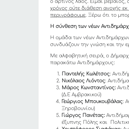
ο αρτινός λαός. Είμαι βέβαιος,
χρόνος ούτε διάθεση ανοχής εκ 
περιγράφουμε
. Ξέρω ότι το μπο
Η σύνθεση των νέων Αντιδημάρ
Η ομάδα των νέων Αντιδημάρχω
συνδυάζουν την γνώση και την ε
Με αλφαβητική σειρά, ο Δήμαρχ
παρακάτω Αντιδημάρχους:
Παντελής Κωλέτσος
: Αντιδ
Νικόλαος Λιόντος
: Αντιδήμ
Μάρος Κωνσταντίνος:
Αντι
(Δ.Ε Αμβρακικού)
Γεώργιος Μπουκουβάλας
: 
Ξηροβουνίου)
Γιώργος Πανέτας:
Αντιδήμα
έξυπνης Πόλης και Πολιτι