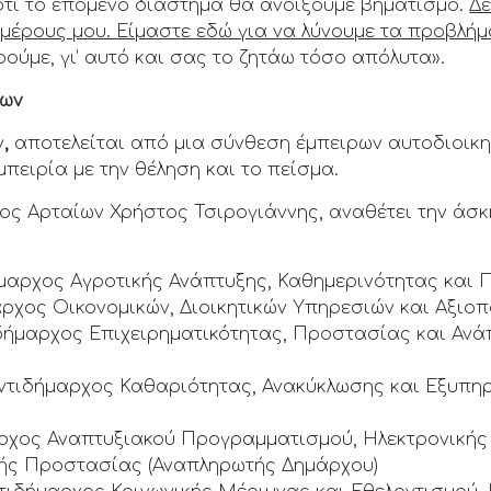
 ότι το επόμενο διάστημα θα ανοίξουμε βηματισμό.
Δε
μέρους μου. Είμαστε εδώ για να λύνουμε τα προβλήμα
ρούμε, γι’ αυτό και σας το ζητάω τόσο απόλυτα».
χων
ν
,
αποτελείται από μια σύνθεση έμπειρων αυτοδιοικη
μπειρία με την θέληση και το πείσμα.
ος Αρταίων Χρήστος Τσιρογιάννης, αναθέτει την άσ
ήμαρχος Αγροτικής Ανάπτυξης, Καθημερινότητας και Π
αρχος Οικονομικών, Διοικητικών Υπηρεσιών και Αξιο
δήμαρχος Επιχειρηματικότητας, Προστασίας και Ανά
Αντιδήμαρχος Καθαριότητας, Ανακύκλωσης και Εξυπηρ
ρχος Αναπτυξιακού Προγραμματισμού, Ηλεκτρονικής
κής Προστασίας (Αναπληρωτής Δημάρχου)