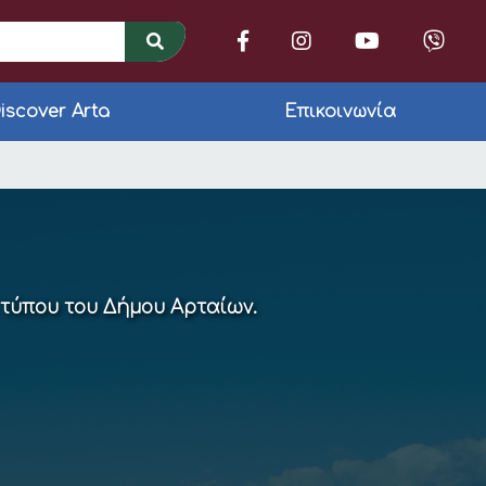
iscover Arta
Επικοινωνία
 ορισμός νέων Αντιδ
 τύπου του Δήμου Αρταίων.