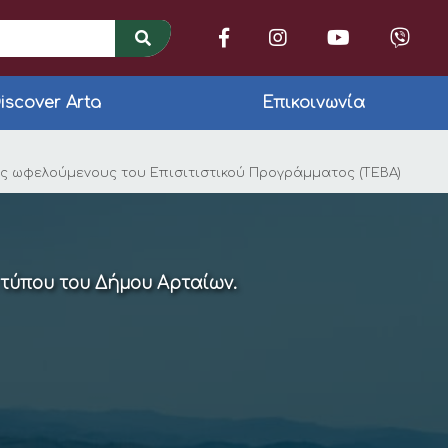
iscover Arta
Επικοινωνία
σκευή 17 Ιουλίου η 
ους ωφελούμενους του Επισιτιστικού Προγράμματος (ΤΕΒΑ)
 τύπου του Δήμου Αρταίων.