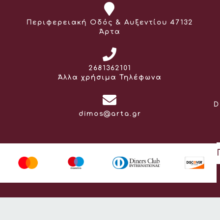
Διεύθυνση:
Περιφερειακή Οδός & Αυξεντίου 47132
Άρτα
Τηλέφωνο:
2681362101
Άλλα χρήσιμα Τηλέφωνα
D
Email:
dimos@arta.gr