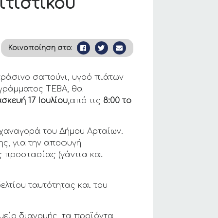
ιτιστικού
Κοινοποίηση στο:
πράσινο σαπούνι, υγρό πιάτων
ογράμματος ΤΕΒΑ, θα
σκευή 17 Ιουλίου,
από τις
8:00 το
αχαναγορά του Δήμου Αρταίων.
ης, για την αποφυγή
ς προστασίας (γάντια και
ελτίου ταυτότητας και του
είο διανομής, τα προϊόντα