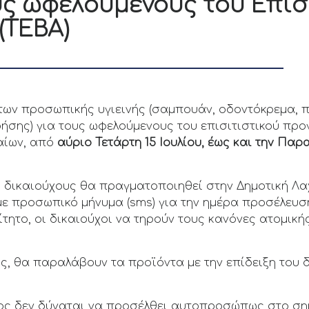
ους ωφελούμενους του Επισ
(ΤΕΒΑ)
των προσωπικής υγιεινής (σαμπουάν, οδοντόκρεμα, 
ρήσης) για τους ωφελούμενους του επισιτιστικού πρ
αίων, από
αύριο Τετάρτη 15 Ιουλίου, έως και την Παρα
.
 δικαιούχους θα πραγματοποιηθεί στην Δημοτική Λ
με προσωπικό μήνυμα (sms) για την ημέρα προσέλευσ
τητο, οι δικαιούχοι να τηρούν τους κανόνες ατομική
, θα παραλάβουν τα προϊόντα με την επίδειξη του δ
ος δεν δύναται να προσέλθει αυτοπροσώπως στο σημ