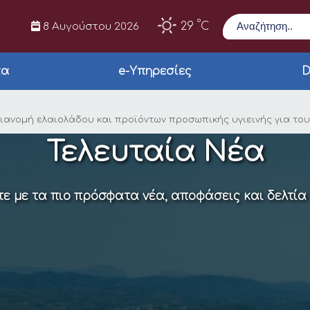
Αναζήτηση
°
29
C
8 Αυγούστου 2026
τα
e-Υπηρεσίες
D
ίου έως και την Παρα
η διανομή ελαιολάδου και προϊόντων προσωπικής υγιεινής για τ
Τελευταία Νέα
ε με τα πιο πρόσφατα νέα, αποφάσεις και δελτία