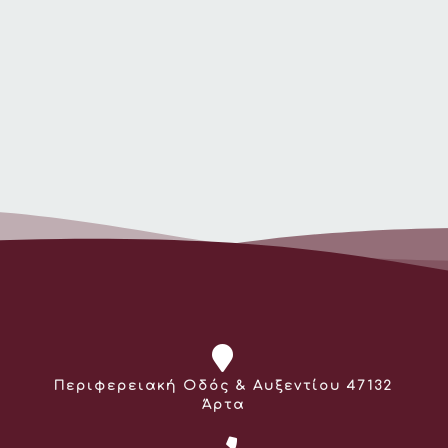
Διεύθυνση:
Περιφερειακή Οδός & Αυξεντίου 47132
Άρτα