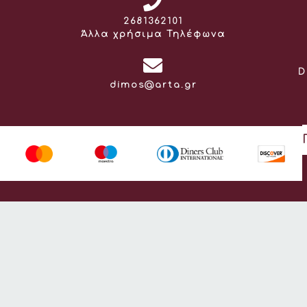
Τηλέφωνο:
2681362101
Άλλα χρήσιμα Τηλέφωνα
D
Email:
dimos@arta.gr