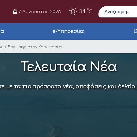
Αναζήτηση
°
34
C
7 Αυγούστου 2026
τα
e-Υπηρεσίες
D
παλιού δικτύου ύδρε
ου ύδρευσης στην Κορωνησία
Τελευταία Νέα
ε με τα πιο πρόσφατα νέα, αποφάσεις και δελτία