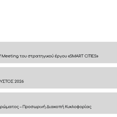
f Meeting του στρατηγικού έργου «SMART CITIES»
ΟΥΣΤΟΣ 2026
ρώματος – Προσωρινή Διακοπή Κυκλοφορίας