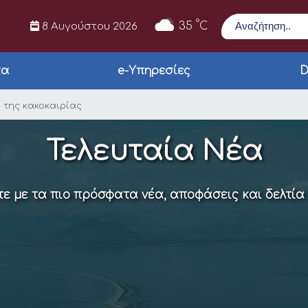
Αναζήτηση
°
35
C
8 Αυγούστου 2026
τα
e-Υπηρεσίες
D
αι ΚΑΠΗ λόγω της κα
 της κακοκαιρίας
Τελευταία Νέα
ε με τα πιο πρόσφατα νέα, αποφάσεις και δελτία