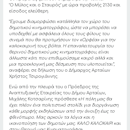
“O Μύλος και ο Σταυρός” με ώρα προβολής 21:30 και
είσοδος ελεύθερη.
“
Έχουμε διαμορφώσει κατάλληλα τον χώρο του
δημοτικού κινηματογράφου, ώστε να μπορέσει να
υποδεχθεί με ασφάλεια όλους τους φίλους του
σινεμά που θα προτιμήσουν τον «Ορφέα» για την
καλοκαιρινή τους βόλτα.
Η επαναλειτουργία του
θερινού δημοτικού μας κινηματογράφου, είναι
άλλωστε κάτι που επιθυμούσαμε καιρό αλλά και
μια προεκλογική μας δέσμευση που υλοποιείται”,
αναφέρει σε δήλωση του ο Δήμαρχος Αρταίων
Χρήστος Τσιρογιάννης.
Ενώ από την πλευρά του ο Πρόεδρος της
Αναπτυξιακής Εταιρείας του Δήμου Αρταίων,
Μιχάλης Κοτσαρίνης πρόσθεσε «
Η
πόλη
μας
θα
έχει πλέον ένα
πολιτιστικό
στολίδι
για
διοργάνωση
κάθε
μορφής
εκδηλώσεων
από
την
άνοιξη
έως
το
φθινόπωρο
.
Μας
αρκούν
τα
λόγια
και
η
ικανοποίηση
των
δημοτών μας. ΚΑΛΟ
ΚΑΛΟΚΑΙΡΙ
και
στον
Θερινό
μας
Κινηματογράφο
».