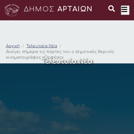
ΔΗΜΟΣ
ΑΡΤΑΙΩΝ
Ανοίγει σήμερα τις 
Αρχική
Τελευταία Νέα
Ανοίγει σήμερα τις πόρτες του ο Δημοτικός θερινός
κινηματογράφος «Ορφέας»
Τελευταία Νέα