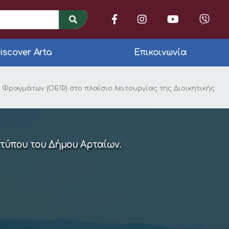
iscover Arta
Επικοινωνία
ροντος για τον ορισ
ραγμάτων (ΟΕΦ) στo πλαίσιo λειτουργίας της Διοικητικής
 τύπου του Δήμου Αρταίων.