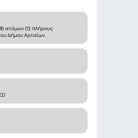
8) ατόμων (12 πλήρους
του Δήμου Αρταίων.
ED