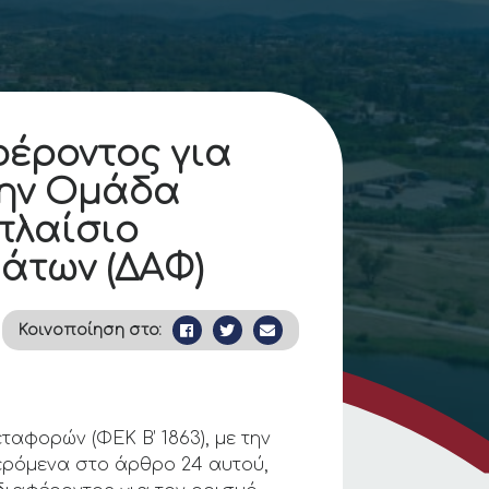
έροντος για
την Ομάδα
πλαίσιo
μάτων (ΔΑΦ)
Κοινοποίηση στο:
αφορών (ΦΕΚ Β’ 1863), με την
ρόμενα στο άρθρο 24 αυτού,