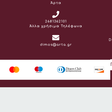
Άρτα
Τηλέφωνο:
2681362101
Άλλα χρήσιμα Τηλέφωνα
D
Email:
dimos@arta.gr