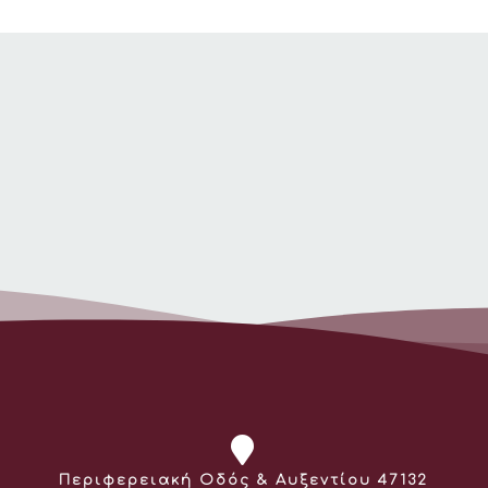
Διεύθυνση:
Περιφερειακή Οδός & Αυξεντίου 47132