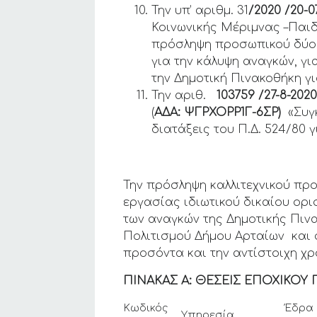
Την υπ’ αριθμ. 31
/2020 /20-0
Κοινωνικής Μέριμνας –Παιδ
πρόσληψη προσωπικού δύο α
για την κάλυψη αναγκών, γι
την Δημοτική Πινακοθήκη για
Την αριθ.
103759 /27-8-20
(
ΑΔΑ: ΨΓΡΧΟΡΡ1Γ-6ΣΡ)
«Συγ
διατάξεις του Π.Δ. 524/80
Την πρόσληψη καλλιτεχνικού πρ
εργασίας ιδιωτικού δικαίου ορι
των αναγκών της Δημοτικής Πιν
Πολιτισμού Δήμου Αρταίων και σ
προσόντα και την αντίστοιχη χρ
ΠΙΝΑΚΑΣ Α: ΘΕΣΕΙΣ ΕΠΟΧΙΚΟΥ 
Κωδικός
Έδρα
Υπηρεσία