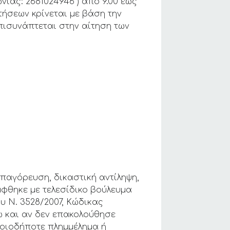
νίας: 2681024946 ) από 9.00 έως
ήσεων κρίνεται με βάση την
πισυνάπτεται στην αίτηση των
παγόρευση, δικαστική αντίληψη,
μφθηκε με τελεσίδικο βούλευμα
υ Ν. 3528/2007, Κώδικας
ω και αν δεν επακολούθησε
ποιοδήποτε πλημμέλημα ή