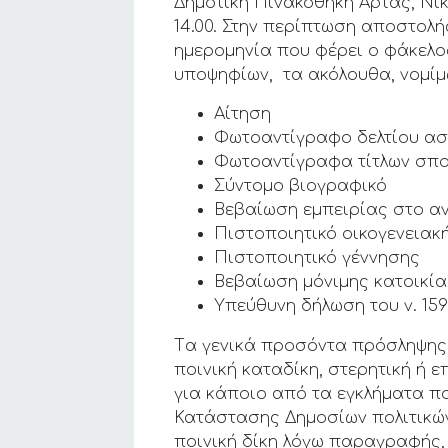
Δημοτική Πινακοθήκη Άρτας, Νικ.
14.00. Στην περίπτωση αποστολ
ημερομηνία που φέρει ο φάκελο
υποψηφίων, τα ακόλουθα, νομίμ
Αίτηση
Φωτοαντίγραφο δελτίου ασ
Φωτοαντίγραφα τίτλων σπ
Σύντομο βιογραφικό
Βεβαίωση εμπειρίας στο αν
Πιστοποιητικό οικογενεια
Πιστοποιητικό γέννησης
Βεβαίωση μόνιμης κατοικί
Υπεύθυνη δήλωση του ν. 15
Tα γενικά προσόντα πρόσληψης 
ποινική καταδίκη, στερητική ή
για κάποιο από τα εγκλήματα πο
Κατάστασης Δημοσίων πολιτικών 
ποινική δίκη λόγω παραγραφής, 