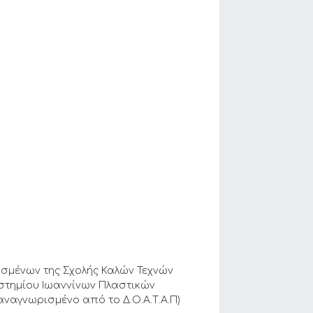
οσμένων της Σχολής Καλών Τεχνών
ιστημίου Ιωαννίνων Πλαστικών
(αναγνωρισμένο από το Δ.Ο.Α.Τ.Α.Π)