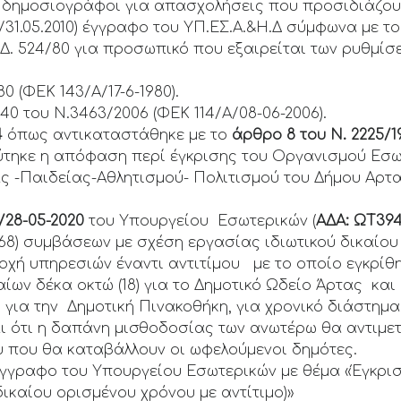
αι δημοσιογράφοι για απασχολήσεις που προσιδιάζουν
6/31.05.2010) έγγραφο του ΥΠ.ΕΣ.Α.&Η.Δ σύμφωνα με 
.Δ. 524/80 για προσωπικό που εξαιρείται των ρυθμίσε
80 (ΦΕΚ 143/Α/17-6-1980).
40 του Ν.3463/2006 (ΦΕΚ 114/Α/08-06-2006).
4
όπως αντικαταστάθηκε με το
άρθρο 8 του Ν. 2225/1
ύτηκε η απόφαση περί έγκρισης του Οργανισμού Εσ
ς -Παιδείας-Αθλητισμού- Πολιτισμού του Δήμου Αρτα
/28-05-2020
του Υπουργείου Εσωτερικών (
ΑΔΑ: ΩΤ3
968) συμβάσεων με σχέση εργασίας ιδιωτικού δικαίο
οχή υπηρεσιών έναντι αντιτίμου με το οποίο εγκρίθη
ίων δέκα οκτώ (18) για το Δημοτικό Ωδείο Άρτας και 
για την Δημοτική Πινακοθήκη, για χρονικό διάστημα έ
αι ότι η δαπάνη μισθοδοσίας των ανωτέρω θα αντιμετ
υ που θα καταβάλλουν οι ωφελούμενοι δημότες.
γγραφο του Υπουργείου Εσωτερικών με θέμα «Έγκρι
ικαίου ορισμένου χρόνου με αντίτιμο)»