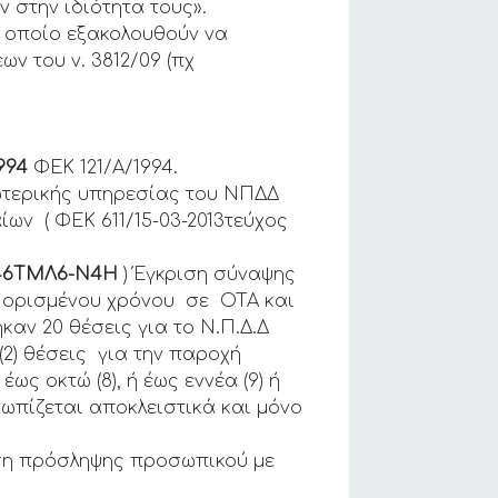
 στην ιδιότητα τους».
το οποίο εξακολουθούν να
ων του ν. 3812/09 (πχ
994
ΦΕΚ 121/Α/1994.
ωτερικής υπηρεσίας του ΝΠΔΔ
ίων ( ΦΕΚ 611/15-03-2013τεύχος
946ΤΜΛ6-Ν4Η
) Έγκριση σύναψης
υ ορισμένου χρόνου σε ΟΤΑ και
καν 20 θέσεις για το Ν.Π.Δ.Δ
(2) θέσεις για την παροχή
ως οκτώ (8), ή έως εννέα (9) ή
ωπίζεται αποκλειστικά και μόνο
ση πρόσληψης προσωπικού με