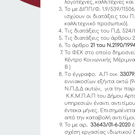
λογοτέχνες, καλλιτέχνες κ
Το με ΔΙΠΠ/Φ. 1.9/539/1150
ισχύουν οι διατάξεις του Π
καλλιτεχνικό προσωπικό).
Τις διατάξεις του Π.Δ. 524/
Τις διατάξεις του άρθρου 2
Το άρθρο
21 του Ν.2190/199
Το ΦΕΚ στο οποίο δημοσιε
Κέντρο Κοινωνικής Μέριμνα
Β )
Τo έγγραφο. Α.Π οικ.
33079
εννιακοσίων εξήντα οκτώ (
Ν.Π.Δ.Δ αυτών, για την παρ
Κ.Κ.Μ.Π.Α.Π του Δήμου Αρτα
υπηρεσιών έναντι αντιτίμου 
έντεκα μήνες. Επισημαίνετ
από την καταβολή αντιτίμο
Το με αρ
. 33643/01-6-2020
έ
σχέση εργασίας ιδιωτικού δ