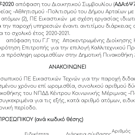
7-2020
απόφαση του Διοικητικού Συμβουλίου (
ΑΔΑ:6Ψ
είας –Αθλητισμού -Πολιτισμού του Δήμου Αρταίων με 
τόμων (2), ΠΕ Εικαστικών με σχέση εργασίας ιδιωτι
α την παροχή υπηρεσιών έναντι αντιτίμου διάρκειας 
 το σχολικό έτος 2020-2021.
20
απόφαση του Γ.Γ της Αποκεντρωμένης Διοίκησης
κρότηση Επιτροπής για την επιλογή Καλλιτεχνικού Π
 για πρόσληψη ωρομισθίων στην Δημοτική Πινακοθήκη 
ΑΝΑΚΟΙΝΩΝΕΙ
οσωπικού ΠΕ Εικαστικών Τεχνών για την παροχή διδα
σμένου χρόνου επί ωρομισθία, συνολικού αριθμού δύο
ακοθήκης του ΝΠΔΔ Κέντρου Κοινωνικής Μέριμνας –Πα
υγκεκριμένα για τις εξής, κατά αριθμό ατόμων, ειδικ
ονική περίοδο.
ΠΡΟΣΩΠΙΚΟΥ (ανά κωδικό θέσης)
Αριθμός
Ειδικότητα
Διάρκεια σύμβασης