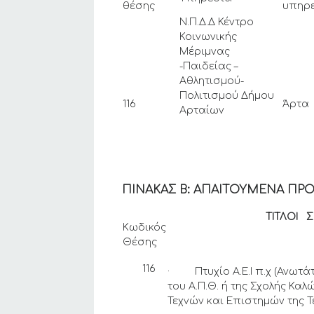
θέσης
υπηρ
Ν.Π.Δ.Δ Κέντρο
Κοινωνικής
Μέριμνας
-Παιδείας –
Αθλητισμού-
Πολιτισμού Δήμου
116
Άρτα
Αρταίων
ΠΙΝΑΚΑΣ Β: ΑΠΑΙΤΟΥΜΕΝΑ ΠΡΟΣ
ΤΙΤΛΟΙ ΣΠΟ
Κωδικός
Θέσης
116
· Πτυχίο Α.Ε.Ι π.χ (Ανωτά
του Α.Π.Θ. ή της Σχολής Κ
Τεχνών και Επιστημών της Τ