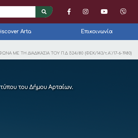
iscover Arta
Επικοινωνία
ΗΝ ΣΥΝΑΨΗ ΣΥΜΒΑΣΗΣ 
ΜΕ ΤΗ ΔΙΑΔΙΚΑΣΙΑ ΤΟΥ Π.Δ 524/80 (ΦΕΚ/143/τ.Α΄/17-6-1980)
 τύπου του Δήμου Αρταίων.