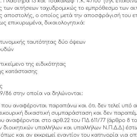
 Πλαστήρα 13 και Τσακάλωφ Τ.Κ. 47100 (τηλ. επικοινω
ής των αιτήσεων ταχυδρομικώς το εμπρόθεσμο των αιτ
ς αποστολής, ο οποίος μετά την αποσφράγισή του ε
ως επικυρωμένα, δικαιολογητικά:
τυνομικής ταυτότητας δύο όψεων
ουδών
τικείμενο της ειδικότητας
κής κατάστασης
ας
99/86 στην οποία να δηλώνονται:
που αναφέρονται παραπάνω και ότι δεν τελεί υπό α
 επικουρική δικαστική συμπαράσταση και δεν παραπέ
υ αναφέρονται στο αρθ.22 του ΠΔ 611/77 (άρθρο 8 το
διοικητικών υπαλλήλων και υπαλλήλων Ν.Π.Δ.Δ.) έστ
όπως και αν εκκρεμεί εναντίον του κατηγορία για ο