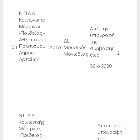
Ν.Π.Δ.Δ
Κοινωνικής
Μέριμνας
Από την
-Παιδείας –
υπογραφή
Αθλητισμού-
ΔΕ
της
Πολιτισμού
103
Άρτα
Μουσικός
σύμβασης
Δήμου
2
Μονωδίας
έως
Αρταίων
30-6-2020
Ν.Π.Δ.Δ
Κοινωνικής
Από την
1
Μέριμνας
υπογραφή
-Παιδείας –
της