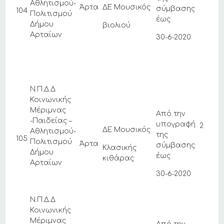
Αθλητισμού-
Άρτα
ΔΕ Μουσικός
σύμβασης
104
Πολιτισμού
έως
Δήμου
βιολιού
Αρταίων
30-6-2020
Ν.Π.Δ.Δ
Κοινωνικής
Μέριμνας
Από την
-Παιδείας –
υπογραφή
2
ΔΕ Μουσικός
Αθλητισμού-
της
105
Πολιτισμού
Άρτα
σύμβασης
Κλασικής
Δήμου
έως
κιθάρας
Αρταίων
30-6-2020
Ν.Π.Δ.Δ
Κοινωνικής
Μέριμνας