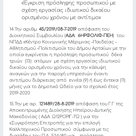
«Έγκριση πρόσληψης προσωπικού με
σχέση εργασίας ιδιωτικού δικαίου
ορισμένου χρόνου με αντίτιμο»
14.Την αριθμ.
45/2019/08-7-2019
απόφαση του
Διοικητικού Συμβουλίου (
ΑΔΑ: 6ΗΡΦΟΛΙΦ-ΠΕΗ
) του
ΝΠΔΔ «Κέντρο Κοινωνικής Μέριμνας –Παιδείας –
Αθλητισμού –Πολιτισμού» του Δήμου Αρταίων με την
οποία εγκρίνεται η πρόσληψη προσωπικού δέκα
τριών (13) ατόμων με σχέση εργασίας ιδιωτικού
δικαίου ορισμένου χρόνου, για την κάλυψη
αναγκών για την παροχή υπηρεσιών έναντι
αντιτίμου διάρκειας από εννέα (9) ή έως έντεκα (11)
μήνες για το Δημοτικό Ωδείο για το σχολικό έτος
2019-2020.
15.Την με αρ
.
121489/28-8-2019
απόφαση του Γ.Γ της
Αποκεντρωμένης Διοίκησης Ηπείρου-Δυτικής
Μακεδονίας ( ΑΔΑ: Ω12ΡΟΡΙΓ-7Ω ) για την
«Συγκρότηση Επιτροπής για την επιλογή
Καλλιτεχνικού Προσωπικού σύμφωνα με τις
διατάξεις του Π.Δ. 524/80 για πρόσληψη