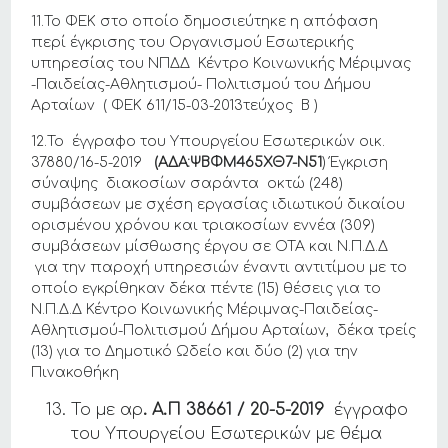
11.Το ΦΕΚ στο οποίο δημοσιεύτηκε η απόφαση
περί έγκρισης του Οργανισμού Εσωτερικής
υπηρεσίας του ΝΠΔΔ Κέντρο Κοινωνικής Μέριμνας
-Παιδείας-Αθλητισμού- Πολιτισμού του Δήμου
Αρταίων ( ΦΕΚ 611/15-03-2013τεύχος Β )
12.Το έγγραφο του Υπουργείου Εσωτερικών οικ.
37880/16-5-2019
(ΑΔΑ:ΨΒΦΜ465ΧΘ7-Ν51
) Έγκριση
σύναψης διακοσίων σαράντα οκτώ (248)
συμβάσεων με σχέση εργασίας ιδιωτικού δικαίου
ορισμένου χρόνου και τριακοσίων εννέα (309)
συμβάσεων μίσθωσης έργου σε ΟΤΑ και Ν.Π.Δ.Δ
για την παροχή υπηρεσιών έναντι αντιτίμου με το
οποίο εγκρίθηκαν δέκα πέντε (15) θέσεις για το
Ν.Π.Δ.Δ Κέντρο Κοινωνικής Μέριμνας-Παιδείας-
Αθλητισμού-Πολιτισμού Δήμου Αρταίων, δέκα τρείς
(13) για το Δημοτικό Ωδείο και δύο (2) για την
Πινακοθήκη
Το με αρ
. Α.Π
38661
/
20-5-2019
έγγραφο
του Υπουργείου Εσωτερικών με θέμα