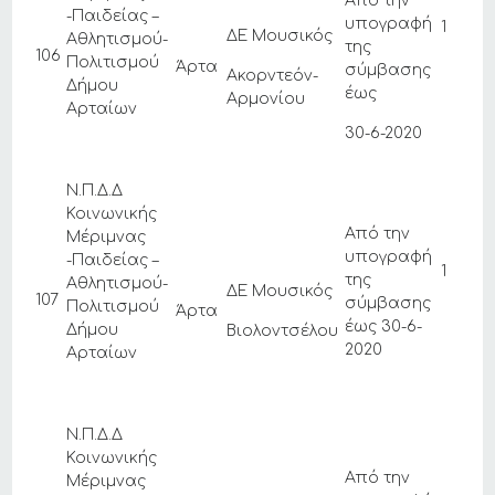
Από την
-Παιδείας –
υπογραφή
1
ΔΕ Μουσικός
Αθλητισμού-
της
106
Πολιτισμού
Άρτα
σύμβασης
Ακορντεόν-
Δήμου
έως
Αρμονίου
Αρταίων
30-6-2020
Ν.Π.Δ.Δ
Κοινωνικής
Από την
Μέριμνας
υπογραφή
-Παιδείας –
1
της
Αθλητισμού-
ΔΕ Μουσικός
107
σύμβασης
Πολιτισμού
Άρτα
έως 30-6-
Δήμου
Βιολοντσέλου
2020
Αρταίων
Ν.Π.Δ.Δ
Κοινωνικής
Από την
Μέριμνας