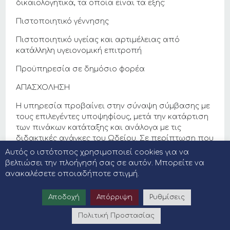
δικαιολογητικά, τα οποία είναι τα εξής:
Πιστοποιητικό γέννησης
Πιστοποιητικό υγείας και αρτιμέλειας από
κατάλληλη υγειονομική επιτροπή
Προϋπηρεσία σε δημόσιο φορέα
ΑΠΑΣΧΟΛΗΣΗ
Η υπηρεσία προβαίνει στην σύναψη σύμβασης με
τους επιλεγέντες υποψηφίους, μετά την κατάρτιση
των πινάκων κατάταξης και ανάλογα με τις
διδακτικές ανάγκες του Ωδείου. Σε περίπτωση που
δεν εγγραφούν μαθητές στα τμήματα θα
Αυτός ο ιστότοπος χρησιμοποιεί cookies για να
διαμορφωθούν ανάλογα και οι συμβάσεις.
βελτιώσει την πλοήγησή σας σε αυτόν. Μπορείτε να
ανακαλέσετε οποιαδήποτε στιγμή.
ΔΗΜΟΣΙΕΥΣΗ ΤΗΣ ΠΡΟΚΗΡΥΞΗΣ
Η προκήρυξη να αναρτηθεί στον πίνακα
Αποδοχή
Απόρριψη
Ρυθμίσεις
ανακοινώσεων του Δημοτικού Ωδείου,
Πολιτική Προστασίας
συντασσόμενου σχετικού αποδεικτικού