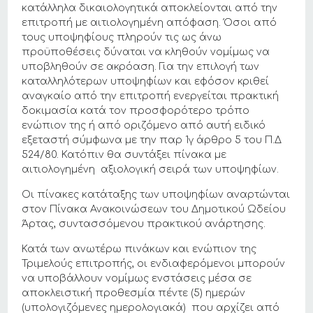
κατάλληλα δικαιολογητικά αποκλείονται από την
επιτροπή με αιτιολογημένη απόφαση. Όσοι από
τους υποψηφίους πληρούν τις ως άνω
προϋποθέσεις δύναται να κληθούν νομίμως να
υποβληθούν σε ακρόαση. Για την επιλογή των
καταλληλότερων υποψηφίων και εφόσον κριθεί
αναγκαίο από την επιτροπή ενεργείται πρακτική
δοκιμασία κατά τον προσφορότερο τρόπο
ενώπιον της ή από οριζόμενο από αυτή ειδικό
εξεταστή σύμφωνα με την παρ 1γ άρθρο 5 του Π.Δ
524/80. Κατόπιν θα συντάξει πίνακα με
αιτιολογημένη αξιολογική σειρά των υποψηφίων.
Οι πίνακες κατάταξης των υποψηφίων αναρτώνται
στον Πίνακα Ανακοινώσεων του Δημοτικού Ωδείου
Άρτας, συντασσόμενου πρακτικού ανάρτησης.
Κατά των ανωτέρω πινάκων και ενώπιον της
Τριμελούς επιτροπής, οι ενδιαφερόμενοι μπορούν
να υποβάλλουν νομίμως ενστάσεις μέσα σε
αποκλειστική προθεσμία πέντε (5) ημερών
(υπολογιζόμενες ημερολογιακά) που αρχίζει από