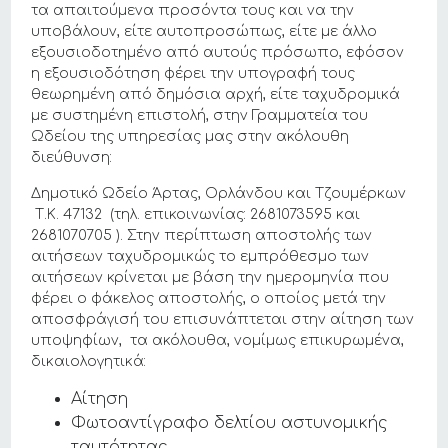
τα απαιτούμενα προσόντα τους και να την
υποβάλουν, είτε αυτοπροσώπως, είτε με άλλο
εξουσιοδοτημένο από αυτούς πρόσωπο, εφόσον
η εξουσιοδότηση φέρει την υπογραφή τους
θεωρημένη από δημόσια αρχή, είτε ταχυδρομικά
με συστημένη επιστολή, στην Γραμματεία του
Ωδείου της υπηρεσίας μας στην ακόλουθη
διεύθυνση:
Δημοτικό Ωδείο Άρτας, Ορλάνδου και Τζουμέρκων
Τ.Κ. 47132 (τηλ. επικοινωνίας: 2681073595 και
2681070705 ). Στην περίπτωση αποστολής των
αιτήσεων ταχυδρομικώς το εμπρόθεσμο των
αιτήσεων κρίνεται με βάση την ημερομηνία που
φέρει ο φάκελος αποστολής, ο οποίος μετά την
αποσφράγισή του επισυνάπτεται στην αίτηση των
υποψηφίων, τα ακόλουθα, νομίμως επικυρωμένα,
δικαιολογητικά:
Αίτηση
Φωτοαντίγραφο δελτίου αστυνομικής
ταυτότητας