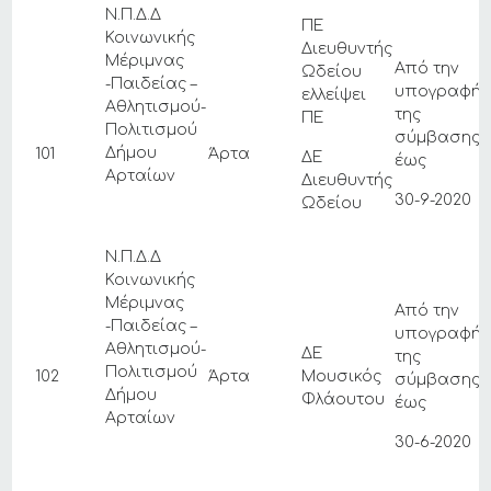
Ν.Π.Δ.Δ
ΠΕ
Κοινωνικής
Διευθυντής
Μέριμνας
Από την
Ωδείου
-Παιδείας –
υπογραφή
ελλείψει
Αθλητισμού-
της
ΠΕ
Πολιτισμού
σύμβασης
Δήμου
101
Άρτα
1
ΔΕ
έως
Αρταίων
Διευθυντής
30-9-2020
Ωδείου
Ν.Π.Δ.Δ
Κοινωνικής
Μέριμνας
Από την
-Παιδείας –
υπογραφή
Αθλητισμού-
ΔΕ
της
Πολιτισμού
102
Άρτα
Μουσικός
σύμβασης
Δήμου
1
Φλάουτου
έως
Αρταίων
30-6-2020