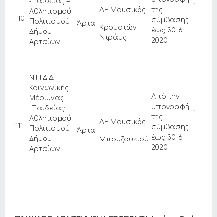
-Παιδείας –
1
ΔΕ Μουσικός
της
Αθλητισμού-
110
σύμβασης
Πολιτισμού
Άρτα
Κρουστών-
έως 30-6-
Δήμου
Ντράμς
2020
Αρταίων
Ν.Π.Δ.Δ
Κοινωνικής
Από την
Μέριμνας
υπογραφή
-Παιδείας –
1
της
Αθλητισμού-
ΔΕ Μουσικός
111
σύμβασης
Πολιτισμού
Άρτα
έως 30-6-
Δήμου
Μπουζουκιού
2020
Αρταίων