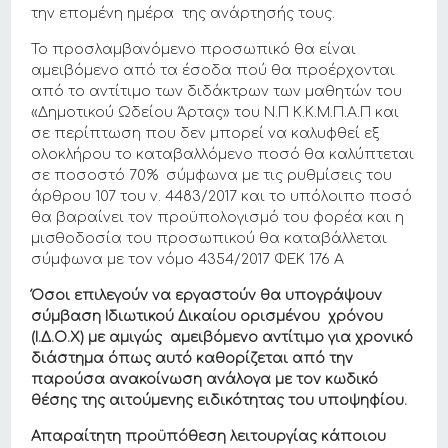
την επομένη ημέρα της ανάρτησής τους.
Το προσλαμβανόμενο προσωπικό θα είναι
αμειβόμενο από τα έσοδα πού θα προέρχονται
από το αντίτιμο των διδάκτρων των μαθητών του
«Δημοτικού Ωδείου Άρτας» του Ν.Π Κ.Κ.Μ.Π.Α.Π και
σε περίπτωση που δεν μπορεί να καλυφθεί εξ
ολοκλήρου το καταβαλλόμενο ποσό θα καλύπτεται
σε ποσοστό 70% σύμφωνα με τις ρυθμίσεις του
άρθρου 107 του ν. 4483/2017 και το υπόλοιπο ποσό
θα βαραίνει τον προϋπολογισμό του φορέα και η
μισθοδοσία του προσωπικού θα καταβάλλεται
σύμφωνα με τον νόμο 4354/2017 ΦΕΚ 176 Α
Όσοι επιλεγούν να εργαστούν θα υπογράψουν
σύμβαση Ιδιωτικού Δικαίου
ο
ρι
σμένου χρόνου
(Ι.Δ.Ο.Χ) με αμιγώς αμειβόμενο αντίτιμο για χρονικό
διάστημα όπως αυτό καθορίζεται από την
παρούσα ανακοίνωση ανάλογα με τον κωδικό
θέσης της αιτούμενης ειδικότητας του υποψηφίου.
Απαραίτητη προϋπόθεση λειτουργίας κάποιου