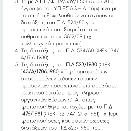
Το με ΔΙΠΠ/Φ. 1.9/539/11506/31.05.2010)
έγγραφο του ΥΠ.ΕΣ.Α.&Η.Δ σύμφωνα με
το οποίο εξακολουθούν να ισχύουν οι
διατάξεις του Π.Δ. 524/80 για
προσωπικό που εξαιρείται των
ρυθμίσεων του ν. 3812/09 (πχ
καλλιτεχνικό προσωπικό).
Τις διατάξεις του Π.Δ. 524/80 (ΦΕΚ 134/
Α/17-6-1980).
Τις διατάξεις του
Π.Δ 523/1980
(ΦΕΚ
143/Α/17.06.1980
) «Περί ορισμού των
απαιτουμένων ειδικών τυπικών
προσόντων προσωπικού επί συμβάσει
ιδιωτικού δικαίου προς πλήρωση
οργανικών θέσεων ΟΤΑ» όπως
τροποποιήθηκε και ισχύει με το
Π.Δ
476/1981
(ΦΕΚ 132 /Α/ 21-5-1981) «Περί
τροποποιήσεως και συμπληρώσεως
διατάξεων του Π.Δ 523/1980 που