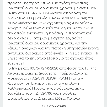
πρόσληψης προσωπικού με σχέση εργασίας
ιδιωτικού δικαίου ορισμένου χρόνου με αντίτιμο»
14.Την αριθμ. 31/2020 /20-7-2020 απόφαση του
Διοικητικού Συμβουλίου (ΑΔΑ:6Ψ70ΟΛΙΦ-Ω4Χ) του
ΝΠΔΔ «Κέντρο Κοινωνικής Μέριμνας –Παιδείας –
Αθλητισμού – Πολιτισμού» του Δήμου Αρταίων με
την οποία εγκρίνεται η πρόσληψη προσωπικού
δέκα οκτώ (18) ατόμων με σχέση εργασίας
ιδιωτικού δικαίου ορισμένου χρόνου, για την
κάλυψη αναγκών για την παροχή υπηρεσιών έναντι
αντιτίμου διάρκειας από εννέα (9) ή έως έντεκα (11)
μήνες για το Δημοτικό Ωδείο για το σχολικό έτος
2020-2021.
15.Την με αρ. 103767/27-8-2020 απόφαση του Γ.Γ της
Αποκεντρωμένης Διοίκησης Ηπείρου-Δυτικής
Μακεδονίας ( ΑΔΑ: 9ΗΒΩΟΡΙΓ-ΘΜ4 ) για την
«Συγκρότηση Επιτροπής για την επιλογή
Καλλιτεχνικού Προσωπικού σύμφωνα με τις
διατάξεις του Π.Δ. 524/80 για πρόσληψη
ωρομισθίων στο Δημοτικό Ωδείο Άρτας.»