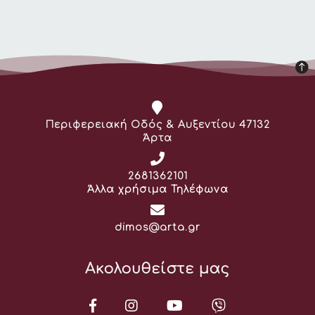
Διεύθυνση:
Περιφερειακή Οδός & Αυξεντίου 47132
Άρτα
Τηλέφωνο:
2681362101
Άλλα χρήσιμα Τηλέφωνα
Email:
dimos@arta.gr
Ακολουθείστε μας