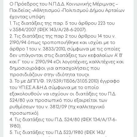
Ο Πρόεδρος του Ν.Π.Δ.Δ. Κοινωνικής Μέριμνας –
Παιδείας –Αθλητισμού –Πολιτισμού Δήμου Αρταίων
έχοντας υπόψη:
1. Τις διατάξεις της παρ. 5 του άρθρου 223 του
ν.3584/2007 (ΦΕΚ 143/Α/28-6-2007).
2. Τις διατάξεις της παρ 2 του άρθρου 14 του ν.
2190/94 όπως τροποποιήθηκε και ισχύει με το
άρθρο 1 του ν. 3833/2010, σύμφωνα με τις οποίες
δεν υπάγονται στις διατάξεις των κεφαλαίων Α’ Β’
και Γ του ν. 2190/94 «Οι λογοτέχνες, καλλιτέχνες και
δημοσιογράφοι για απασχολήσεις που
προσιδιάζουν στην ιδιότητα τους».
3. Το με ΔΙΠΠ/Φ. 1.9/539/11506/31.05.2010) έγγραφο
του ΥΠ.ΕΣ.Α.&Η.Δ σύμφωνα με το οποίο
εξακολουθούν να ισχύουν οι διατάξεις του Π.Δ.
524/80 για προσωπικό που εξαιρείται των
ρυθμίσεων του ν. 3812/09 (πχ καλλιτεχνικό
προσωπικό).
4. Τις διατάξεις του Π.Δ. 524/80 (ΦΕΚ 134/Α/17-6-
1980).
5. Τις διατάξεις του Π.Δ 523/1980 (ΦΕΚ 143/