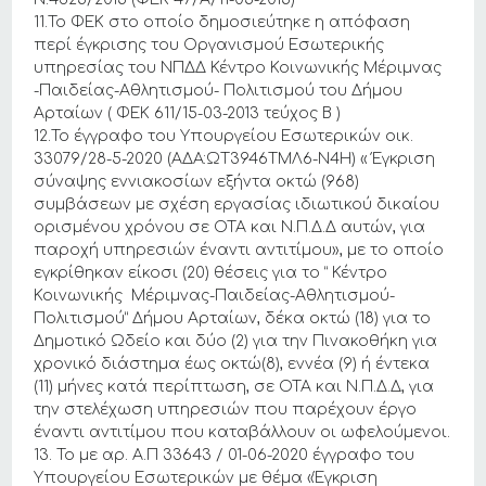
11.Το ΦΕΚ στο οποίο δημοσιεύτηκε η απόφαση
περί έγκρισης του Οργανισμού Εσωτερικής
υπηρεσίας του ΝΠΔΔ Κέντρο Κοινωνικής Μέριμνας
-Παιδείας-Αθλητισμού- Πολιτισμού του Δήμου
Αρταίων ( ΦΕΚ 611/15-03-2013 τεύχος Β )
12.Το έγγραφο του Υπουργείου Εσωτερικών οικ.
33079/28-5-2020 (ΑΔΑ:ΩΤ3946ΤΜΛ6-Ν4Η) « Έγκριση
σύναψης εννιακοσίων εξήντα οκτώ (968)
συμβάσεων με σχέση εργασίας ιδιωτικού δικαίου
ορισμένου χρόνου σε ΟΤΑ και Ν.Π.Δ.Δ αυτών, για
παροχή υπηρεσιών έναντι αντιτίμου», με το οποίο
εγκρίθηκαν είκοσι (20) θέσεις για τo “ Κέντρο
Κοινωνικής Μέριμνας-Παιδείας-Αθλητισμού-
Πολιτισμού” Δήμου Αρταίων, δέκα οκτώ (18) για το
Δημοτικό Ωδείο και δύο (2) για την Πινακοθήκη για
χρονικό διάστημα έως οκτώ(8), εννέα (9) ή έντεκα
(11) μήνες κατά περίπτωση, σε ΟΤΑ και Ν.Π.Δ.Δ, για
την στελέχωση υπηρεσιών που παρέχουν έργο
έναντι αντιτίμου που καταβάλλουν οι ωφελούμενοι.
13. Το με αρ. Α.Π 33643 / 01-06-2020 έγγραφο του
Υπουργείου Εσωτερικών με θέμα «Έγκριση