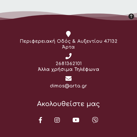
Διεύθυνση:
Περιφερειακή Οδός & Αυξεντίου 47132
Άρτα
Τηλέφωνο:
2681362101
Άλλα χρήσιμα Τηλέφωνα
Email:
dimos@arta.gr
Ακολουθείστε μας