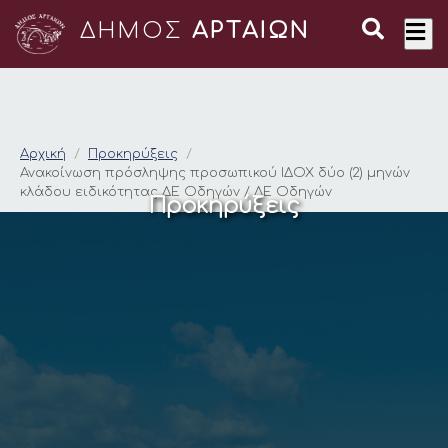
ΔΗΜΟΣ
ΑΡΤΑΙΩΝ
Ανακοίνωση πρόσληψ
Αρχική
Προκηρύξεις
Ανακοίνωση πρόσληψης προσωπικού ΙΔΟΧ δύο (2) μηνών
κλάδου ειδικότητας ΔΕ Οδηγών / ΔΕ Οδηγών
Προκηρύξεις