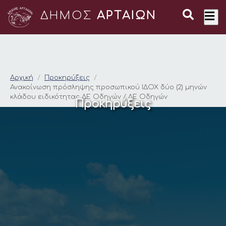
ΔΗΜΟΣ
ΑΡΤΑΙΩΝ
Ανακοίνωση πρόσληψ
Αρχική
Προκηρύξεις
Ανακοίνωση πρόσληψης προσωπικού ΙΔΟΧ δύο (2) μηνών
κλάδου ειδικότητας ΔΕ Οδηγών / ΔΕ Οδηγών
Προκηρύξεις