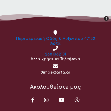
Διεύθυνση:
Περιφερειακή Οδός & Αυξεντίου 47132
Άρτα
Τηλέφωνο:
2681362101
Άλλα χρήσιμα Τηλέφωνα
Email:
dimos@arta.gr
Ακολουθείστε μας