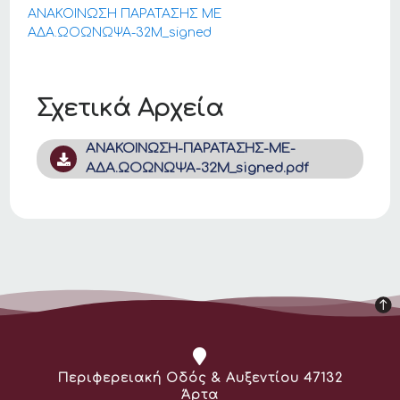
ΑΝΑΚΟΙΝΩΣΗ ΠΑΡΑΤΑΣΗΣ ΜΕ
ΑΔΑ.ΩΟΩΝΩΨΑ-32Μ_signed
Σχετικά Αρχεία
ΑΝΑΚΟΙΝΩΣΗ-ΠΑΡΑΤΑΣΗΣ-ΜΕ-
ΑΔΑ.ΩΟΩΝΩΨΑ-32Μ_signed.pdf
Διεύθυνση:
Περιφερειακή Οδός & Αυξεντίου 47132
Άρτα