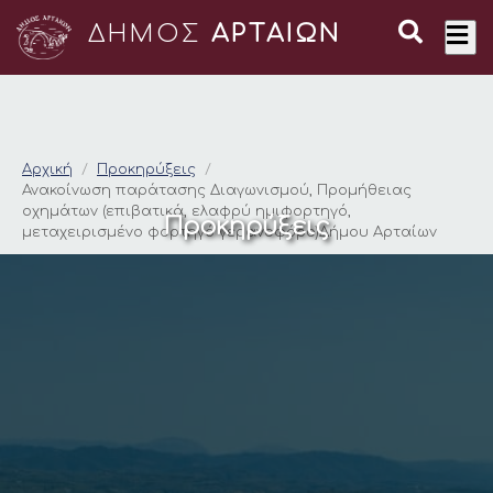
ΔΗΜΟΣ
ΑΡΤΑΙΩΝ
Ανακοίνωση παράτασ
Αρχική
Προκηρύξεις
Ανακοίνωση παράτασης Διαγωνισμού, Προμήθειας
οχημάτων (επιβατικά, ελαφρύ ημιφορτηγό,
Προκηρύξεις
μεταχειρισμένο φορτηγό γερανοφόρο)Δήμου Αρταίων