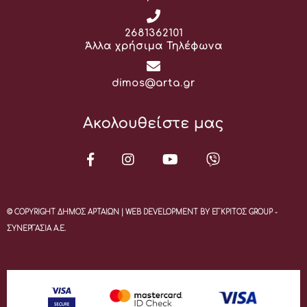
Τηλέφωνο:
2681362101
Άλλα χρήσιμα Τηλέφωνα
Email:
dimos@arta.gr
Ακολουθείστε μας
© COPYRIGHT ΔΗΜΟΣ ΑΡΤΑΙΩΝ | WEB DEVELOPMENT BY ΕΓΚΡΙΤΟΣ GROUP -
ΣΥΝΕΡΓΑΣΙΑ Α.Ε.