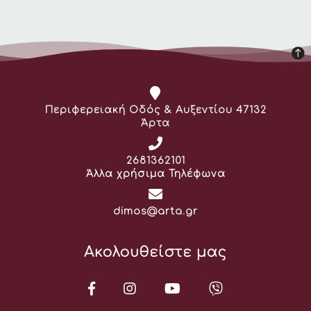
Διεύθυνση:
Περιφερειακή Οδός & Αυξεντίου 47132
Άρτα
Τηλέφωνο:
2681362101
Άλλα χρήσιμα Τηλέφωνα
Email:
dimos@arta.gr
Ακολουθείστε μας