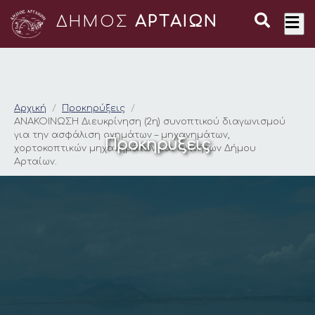
ΔΗΜΟΣ
ΑΡΤΑΙΩΝ
ΑΝΑΚΟΙΝΩΣΗ Διευκρίν
Αρχική
Προκηρύξεις
ΑΝΑΚΟΙΝΩΣΗ Διευκρίνηση (2η) συνοπτικού διαγωνισμού
για την ασφάλιση οχημάτων – μηχανημάτων,
Προκηρύξεις
χορτοκοπτικών μηχανημάτων και ακινήτων Δήμου
Αρταίων.