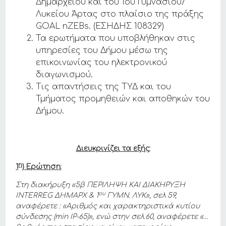
Δημαρχείου και του 1ου Γυμνασίου/
Λυκείου Άρτας στο πλαίσιο της πράξης
GOAL nZEBs. (ΕΣΗΔΗΣ 108329)
Τα ερωτήματα που υποβλήθηκαν στις
υπηρεσίες του Δήμου μέσω της
επικοινωνίας του ηλεκτρονικού
διαγωνισμού.
Τις απαντήσεις της ΤΥΔ και του
Τμήματος προμηθειών και αποθηκών του
Δήμου.
Διευκρινίζει τα εξής:
η
1
) Ερώτηση:
Στη διακήρυξη «5β ΠΕΡΙΛΗΨΗ ΚΑΙ ΔΙΑΚΗΡΥΞΗ
ου
INTERREG
ΔΗΜΑΡΧ & 1
ΓΥΜΝ. ΛΥΚ», σελ 59,
αναφέρετε : «Αριθμός και χαρακτηριστικά κυτίου
σύνδεσης (
min
IP
-65)», ενώ στην σελ.60, αναφέρετε «…