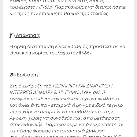
βαθμός προστασίας να είναι κατηγορίας
τουλάχιστον
IP
-66.» Παρακαλούμε να διευκρινίσετε
ως προς τον επιθυμητό βαθμό προστασίας.
η
1
) Απάντηση:
Η ορθή διατύπωση είναι: «βαθμός προστασίας να
είναι κατηγορίας τουλάχιστον ΙΡ-66»
η
2
) Ερώτηση:
Στη διακήρυξη «5β ΠΕΡΙΛΗΨΗ ΚΑΙ ΔΙΑΚΗΡΥΞΗ
ου
INTERREG
ΔΗΜΑΡΧ & 1
ΓΥΜΝ. ΛΥΚ», σελ 11,
αναφέρετε : «Ενημερωτικά και τεχνικά φυλλάδια
και άλλα έντυπα – εταιρικά ή μη – με ειδικό τεχνικό
περιεχόμενο μπορούν να υποβάλλονται στην
Αγγλική, χωρίς να συνοδεύονται από μετάφραση
στην ελληνική». Παρακαλούμε να διευκρινίσετε αν
τα πάσης φύσεως πιστοποιητικά (Δήλωση