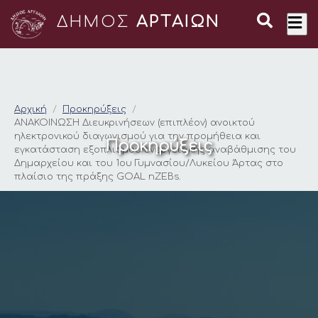
ΔΗΜΟΣ
ΑΡΤΑΙΩΝ
ΑΝΑΚΟΙΝΩΣΗ Διευκριν
Αρχική
Προκηρύξεις
ΑΝΑΚΟΙΝΩΣΗ Διευκρινήσεων (επιπλέον) ανοικτού
ηλεκτρονικού διαγωνισμού για την προμήθεια και
Προκηρύξεις
εγκατάσταση εξοπλισμού ενεργειακής αναβάθμισης του
Δημαρχείου και του 1ου Γυμνασίου/Λυκείου Άρτας στο
πλαίσιο της πράξης GOAL nZEBs.