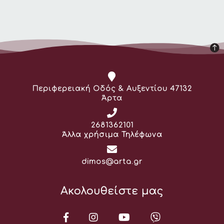
Διεύθυνση:
Περιφερειακή Οδός & Αυξεντίου 47132
Άρτα
Τηλέφωνο:
2681362101
Άλλα χρήσιμα Τηλέφωνα
Email:
dimos@arta.gr
Ακολουθείστε μας