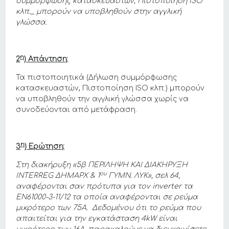
συμμόρφωσης κατασκευαστών, Πιστοποίηση
ISO
κλπ._ μπορούν να υποβληθούν στην αγγλική
γλώσσα.
η
2
) Απάντηση:
Τα πιστοποιητικά (Δήλωση συμμόρφωσης
κατασκευαστών, Πιστοποίηση ISO κλπ.) μπορούν
να υποβληθούν την αγγλική γλώσσα χωρίς να
συνοδεύονται από μετάφραση.
η
3
) Ερώτηση:
Στη διακήρυξη «5β ΠΕΡΙΛΗΨΗ ΚΑΙ ΔΙΑΚΗΡΥΞΗ
ου
INTERREG
ΔΗΜΑΡΧ & 1
ΓΥΜΝ. ΛΥΚ», σελ 64,
αναφέρονται σαν πρότυπα για τον
inverter
τα
ΕΝ61000-3-11/12 τα οποία αναφέρονται σε ρεύμα
μικρότερο των 75Α. Δεδομένου ότι το ρεύμα που
απαιτείται για την εγκατάσταση 4
kW
είναι