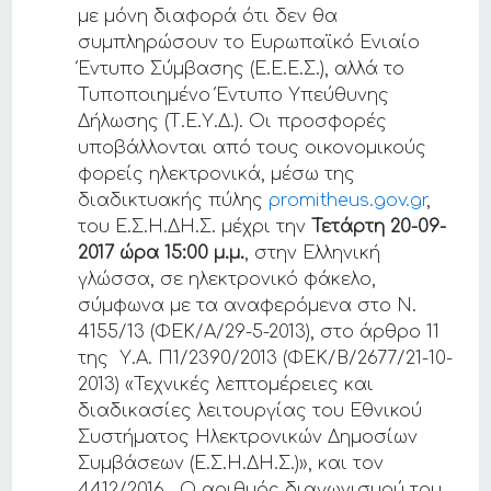
με μόνη διαφορά ότι δεν θα
συμπληρώσουν το Ευρωπαϊκό Ενιαίο
Έντυπο Σύμβασης (Ε.Ε.Ε.Σ.), αλλά το
Τυποποιημένο Έντυπο Υπεύθυνης
Δήλωσης (Τ.Ε.Υ.Δ.). Οι προσφορές
υποβάλλονται από τους οικονομικούς
φορείς ηλεκτρονικά, μέσω της
διαδικτυακής πύλης
promitheus.gov.gr
,
του Ε.Σ.Η.ΔΗ.Σ. μέχρι την
Τετάρτη 20-09-
2017 ώρα 15:00 μ.μ.
, στην Ελληνική
γλώσσα, σε ηλεκτρονικό φάκελο,
σύμφωνα με τα αναφερόμενα στο Ν.
4155/13 (ΦΕΚ/Α/29-5-2013), στο άρθρο 11
της Υ.Α. Π1/2390/2013 (ΦΕΚ/Β/2677/21-10-
2013) «Τεχνικές λεπτομέρειες και
διαδικασίες λειτουργίας του Εθνικού
Συστήματος Ηλεκτρονικών Δημοσίων
Συμβάσεων (Ε.Σ.Η.ΔΗ.Σ.)», και τον
4412/2016. Ο αριθμός διαγωνισμού του