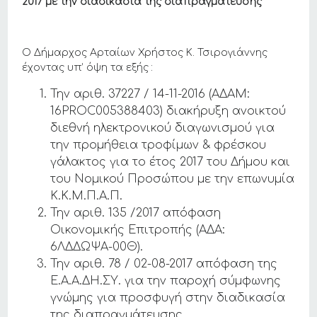
2017 με την διαδικασία της διαπραγμάτευσης
Ο Δήμαρχος Αρταίων Χρήστος Κ. Τσιρογιάννης
έχοντας υπ’ όψη τα εξής :
Την αριθ. 37227 / 14-11-2016 (ΑΔΑM:
16PROC005388403) διακήρυξη ανοικτού
διεθνή ηλεκτρονικού διαγωνισμού για
την προμήθεια τροφίμων & φρέσκου
γάλακτος για το έτος 2017 του Δήμου και
του Νομικού Προσώπου με την επωνυμία
Κ.Κ.Μ.Π.Α.Π.
Την αριθ. 135 /2017 απόφαση
Οικονομικής Επιτροπής (ΑΔΑ:
6ΛΔΔΩΨΑ-00Θ).
Την αριθ. 78 / 02-08-2017 απόφαση της
Ε.Α.Α.ΔΗ.ΣΥ. για την παροχή σύμφωνης
γνώμης για προσφυγή στην διαδικασία
της διαπραγμάτευσης.