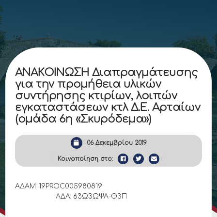
ΑΝΑΚΟΙΝΩΣΗ Διαπραγμάτευσης
για την προμήθεια υλικών
συντήρησης κτιρίων, λοιπών
εγκαταστάσεων κτλ Δ.Ε. Αρταίων
(ομάδα 6η «Σκυρόδεμα»)
06 Δεκεμβρίου 2019
Κοινοποίηση στο:
ΑΔΑΜ: 19PROC005980819
ΑΔΑ: 63Ω3ΩΨΑ-Θ3Π