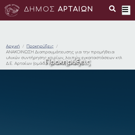
ΔΗΜΟΣ
ΑΡΤΑΙΩΝ
ΑΝΑΚΟΙΝΩΣΗ Διαπραγμ
Αρχική
Προκηρύξεις
ΑΝΑΚΟΙΝΩΣΗ Διαπραγμάτευσης για την προμήθεια
υλικών συντήρησης κτιρίων, λοιπών εγκαταστάσεων κτλ
Προκηρύξεις
Δ.Ε. Αρταίων (ομάδα 6η «Σκυρόδεμα»)