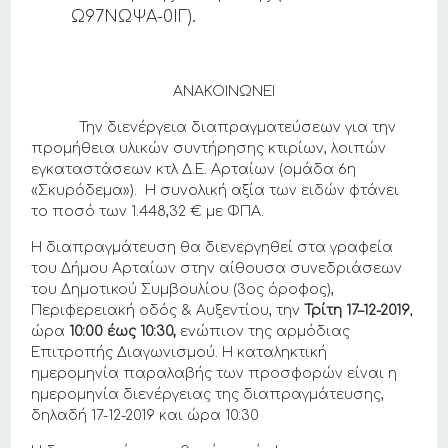
Ω97ΝΩΨΑ-0ΙΓ).
ΑΝΑΚΟΙΝΩΝΕΙ
Την διενέργεια διαπραγματεύσεων για την
προμήθεια υλικών συντήρησης κτιρίων, λοιπών
εγκαταστάσεων κτλ Δ.Ε. Αρταίων (ομάδα 6η
«Σκυρόδεμα»). Η συνολική αξία των ειδών φτάνει
το ποσό των 1.448,32 € με ΦΠΑ.
Η διαπραγμάτευση θα διενεργηθεί στα γραφεία
του Δήμου Αρταίων στην αίθουσα συνεδριάσεων
του Δημοτικού Συμβουλίου (3ος όροφος),
Περιφερειακή οδός & Αυξεντίου, την
Τρίτη
17
–
12
-201
9
,
ώρα
10:00 έως 10:30,
ενώπιον της αρμόδιας
Επιτροπής Διαγωνισμού. Η καταληκτική
ημερομηνία παραλαβής των προσφορών είναι η
ημερομηνία διενέργειας της διαπραγμάτευσης,
δηλαδή 17-12-2019 και ώρα 10:30